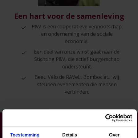
Een hart voor de samenleving
P&V is een coöperatieve vennootschap
en onderneming van de sociale
economie.
Een deel van onze winst gaat naar de
Stichting P&V, die actief burgerschap
ondersteunt.
Beau Vélo de RAVeL, Bomboclat… wij
steunen evenementen die mensen
verbinden.
Toestemming
Details
Over