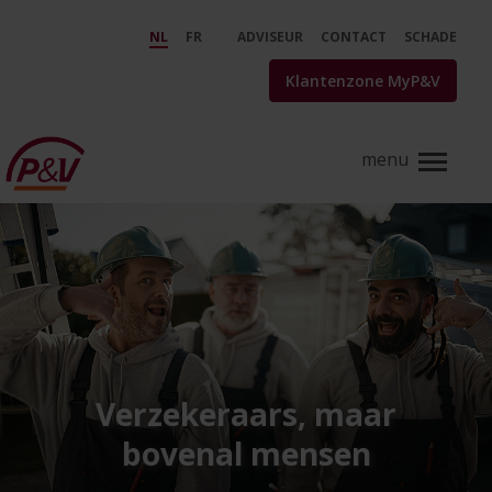
Skip to Main Content
Wie is P&amp;V? &#8211; P&amp
NL
FR
ADVISEUR
CONTACT
SCHADE
Klantenzone MyP&V
Verzekeraars, maar
bovenal mensen