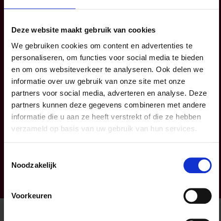
Deze website maakt gebruik van cookies
We gebruiken cookies om content en advertenties te
personaliseren, om functies voor social media te bieden
en om ons websiteverkeer te analyseren. Ook delen we
Verzekering nodig? Bij
informatie over uw gebruik van onze site met onze
partners voor social media, adverteren en analyse. Deze
ons vindt u wat u zoekt!
partners kunnen deze gegevens combineren met andere
Verplaatsen, wonen, sparen, beleggen én
informatie die u aan ze heeft verstrekt of die ze hebben
ondernemen: bekijk ons verzekeringsaanbod
verzameld op basis van uw gebruik van hun services.
voor
particulieren
en
professionals
of maak
een
afspraak met een van onze adviseurs
.
Toestemmingsselectie
Kiezen voor P&V, da’s kiezen voor coöperatieve
Noodzakelijk
en bovenal menselijke verzekeraar.
Voorkeuren