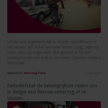
U hebt vast al gemerkt dat er steeds meer fietsers in
het verkeer zijn. Maar wie meer fietsers zegt, zegt ook
meer risico op ongevallen. Wat gebeurt er bij een
botsing tussen een auto en een fiets? Tijd voor heldere
informatie.
Gepost in:
Voertuig
Fiets
11 mei 2026
Fietsdiefstal: de belangrijkste reden om
in België een fietsverzekering af te
sluiten