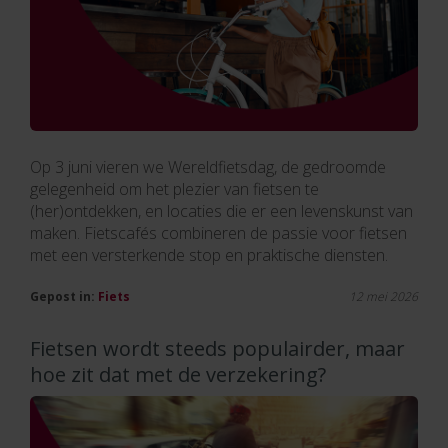
Op 3 juni vieren we Wereldfietsdag, de gedroomde
gelegenheid om het plezier van fietsen te
(her)ontdekken, en locaties die er een levenskunst van
maken. Fietscafés combineren de passie voor fietsen
met een versterkende stop en praktische diensten.
Gepost in:
Fiets
12 mei 2026
Fietsen wordt steeds populairder, maar
hoe zit dat met de verzekering?