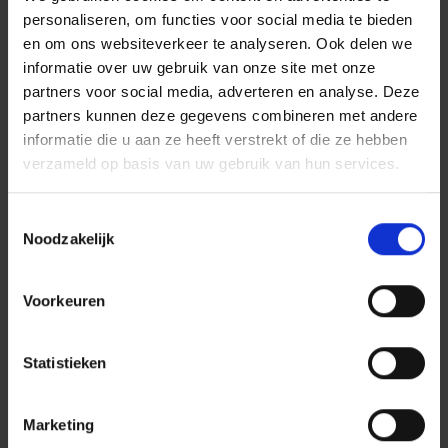
personaliseren, om functies voor social media te bieden
en om ons websiteverkeer te analyseren. Ook delen we
informatie over uw gebruik van onze site met onze
partners voor social media, adverteren en analyse. Deze
partners kunnen deze gegevens combineren met andere
informatie die u aan ze heeft verstrekt of die ze hebben
verzameld op basis van uw gebruik van hun services.
Het mooie weer is eindelijk aangebroken! Maar
voordat u opnieuw op de fiets springt, kan een kleine
Toestemmingsselectie
check-up alvast geen kwaad. Na een maandenlange
Noodzakelijk
winterslaap verdient uw tweewieler een grondige
poetsbeurt en ook enkele controles zijn nuttig.
Voorkeuren
Gepost in:
Fiets
28 april 2026
Veilig fietsen met deze 6 fietsaccessoires
Statistieken
Marketing