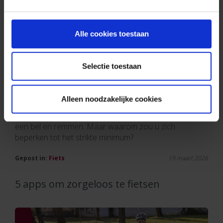
Alle cookies toestaan
Selectie toestaan
Fietsen is vrijheid! Maar om elke rit een plezier te
Alleen noodzakelijke cookies
maken, is het beter om goed uitgerust te zijn. In België
zijn bepaalde toebehoren verplicht, zoals fietslichten,
een bel en remmen. Maar waarom zou u zich
beperken tot het strikte minimum?
Gepost in:
Fiets
19 maart 2026
5 apps om zorgeloos te fietsen