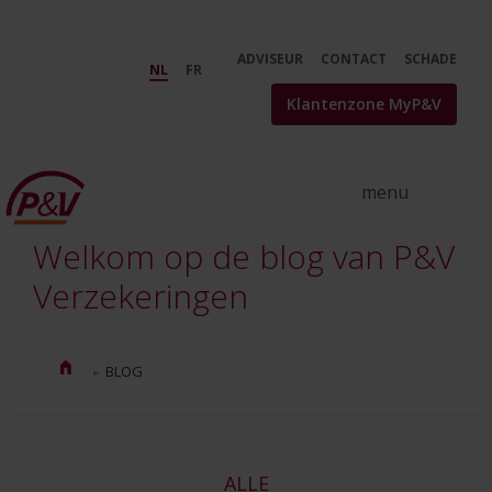
Skip to Main Content
Verzekeringstips en nieuws | De
ADVISEUR
CONTACT
SCHADE
NL
FR
Klantenzone MyP&V
Welkom op de blog van P&V
Verzekeringen
BLOG
ALLE