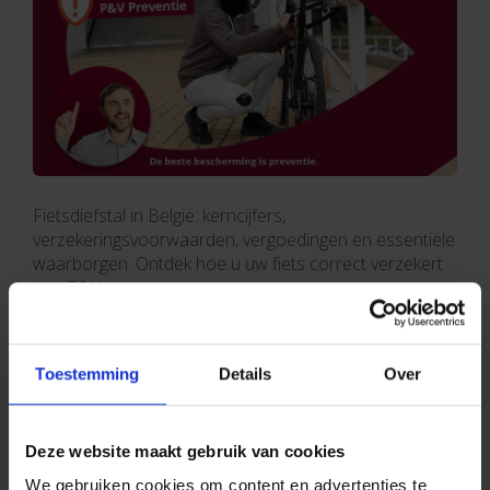
Fietsdiefstal in België: kerncijfers,
verzekeringsvoorwaarden, vergoedingen en essentiële
waarborgen. Ontdek hoe u uw fiets correct verzekert
met P&V.
Gepost in:
Fiets
5 mei 2026
Toestemming
Details
Over
Uw fiets klaarmaken voor de lente in vijf
stappen
Deze website maakt gebruik van cookies
We gebruiken cookies om content en advertenties te