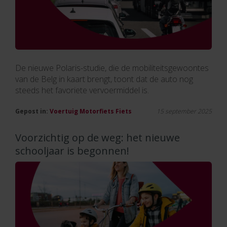
De nieuwe Polaris-studie, die de mobiliteitsgewoontes
van de Belg in kaart brengt, toont dat de auto nog
steeds het favoriete vervoermiddel is.
Gepost in:
Voertuig
Motorfiets
Fiets
15 september 2025
Voorzichtig op de weg: het nieuwe
schooljaar is begonnen!