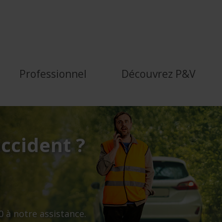
ureurs, mais humains ava
Professionnel
Découvrez P&V
ccident ?
 à notre assistance.