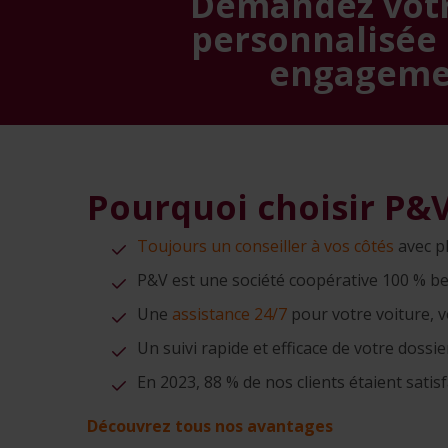
Demandez votr
personnalisée 
engageme
Pourquoi choisir P&
Toujours un conseiller à vos côtés
avec p
P&V est une société coopérative 100 % b
Une
assistance 24/7
pour votre voiture, vo
Un suivi rapide et efficace de votre dossi
En 2023, 88 % de nos clients étaient satisf
Découvrez tous nos avantages