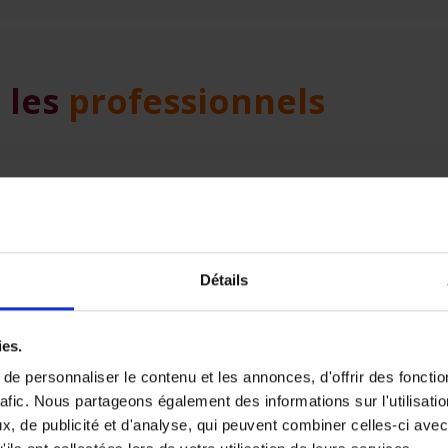
 les
professionnels
Votre patrimoine
Détails
rs
,
RC entreprise)
Assurance incendie
ies.
RC objective incendie
e personnaliser le contenu et les annonces, d'offrir des fonctio
Bris de machine
rafic. Nous partageons également des informations sur l'utilisati
Perte d’exploitation
, de publicité et d'analyse, qui peuvent combiner celles-ci avec