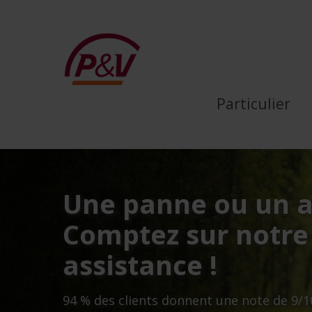
Saut au contenu principal
P&amp;V Assurances | Ass
Particulier
Une panne ou un a
Comptez sur notre
assistance !
94 % des clients donnent une note de 9/10