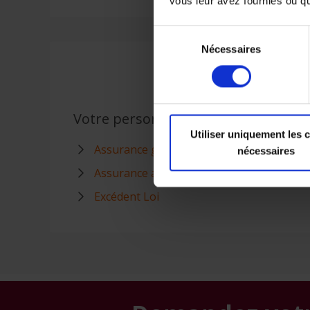
vous leur avez fournies ou qu'
Sélection
Nécessaires
du
consentement
Votre personnel
Utiliser uniquement les 
Assurance groupe
nécessaires
Assurance accidents du travail
Excédent Loi