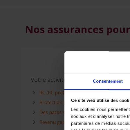
Nos assurances pour
Votre activité professionnelle
Consentement
RC (RC professionnelle, RC administrateu
Ce site web utilise des cook
Protection juridique
Les cookies nous permettent d
Des packs sur mesure
sociaux et d'analyser notre t
Revenu garanti
partenaires de médias sociaux