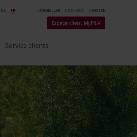
nt tout. - P&amp;V
NL
FR
CONSEILLER
CONTACT
SINISTRE
Espace client MyP&V
Service clients