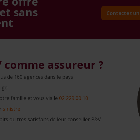
e offre
et sans
Contactez un 
nt
V comme assureur ?
lus de 160 agences dans le pays
elge
tre famille et vous via le
02 229 00 10
er
sinistre
aits ou très satisfaits de leur conseiller P&V