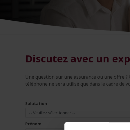
Discutez avec un ex
Une question sur une assurance ou une offre ? 
téléphone ne sera utilisé que dans le cadre de vo
Salutation
Prénom