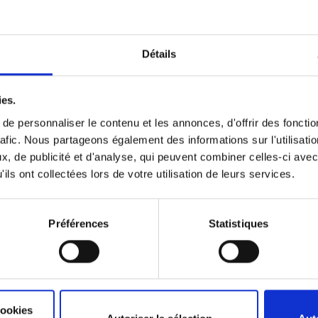
Détails
ies.
e personnaliser le contenu et les annonces, d'offrir des fonctio
rafic. Nous partageons également des informations sur l'utilisati
, de publicité et d'analyse, qui peuvent combiner celles-ci avec
ils ont collectées lors de votre utilisation de leurs services.
Préférences
Statistiques
mettre à nos conseillers de prendre
surance.
 du traitement, à traiter vos données à
mentation en matière de protection de la
cookies