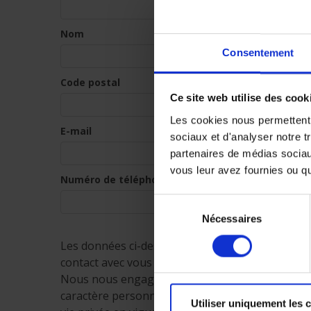
Nom
Consentement
Code postal
Ce site web utilise des cook
Les cookies nous permettent d
E-mail
sociaux et d'analyser notre t
partenaires de médias sociaux
vous leur avez fournies ou qu'
Numéro de téléphone
Sélection
Nécessaires
du
consentement
Les données ci-dessus seront utilisées pour per
contact avec vous pour évaluer vos besoins d’as
Nous nous engageons, en qualité de responsable
caractère personnel en conformité avec la régle
Utiliser uniquement les 