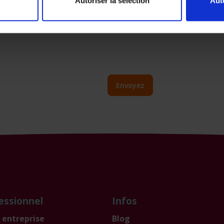
 de précisions à ce propos sur notre site
.
Autoriser la sélection
Aut
Envoyez
essionnel
Infos
 entreprise
Blog