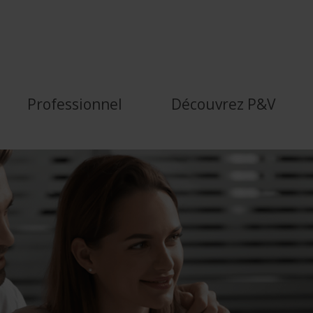
P&amp;V - P&amp;V
Professionnel
Découvrez P&V