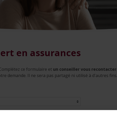
pert en assurances
Complétez ce formulaire et
u
n conseiller vous recontacter
tre demande. Il ne sera pas partagé ni utilisé à d'autres fins