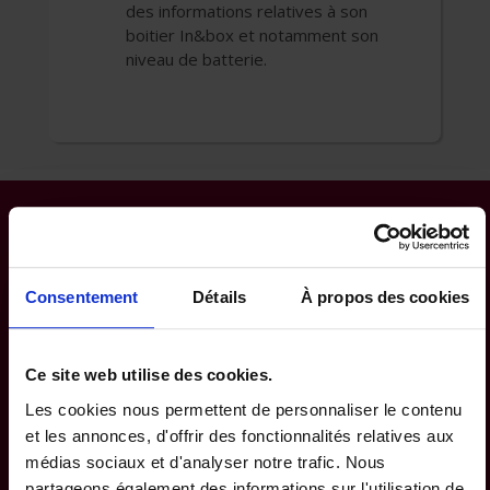
des informations relatives à son
boitier In&box et notamment son
niveau de batterie.
Comment profiter de
l’offre In&motion avec
Consentement
Détails
À propos des cookies
une réduction offerte par
P&V ?
Ce site web utilise des cookies.
Les cookies nous permettent de personnaliser le contenu
Vous êtes titulaire d’une assurance moto de
et les annonces, d'offrir des fonctionnalités relatives aux
P&V et roulez en 125 cc ou plus ? Vous venez
médias sociaux et d'analyser notre trafic. Nous
d’acheter un produit airbag équipé de la
partageons également des informations sur l'utilisation de