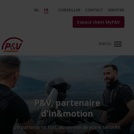
Saut au contenu principal
In&amp;motion, du gilet airba
NL
FR
CONSEILLER
CONTACT
SINISTRE
Espace client MyP&V
P&V, partenaire
d’In&motion
Un partenariat fort, au service de votre sécurité.