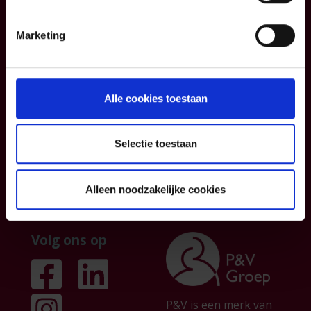
Blog
Contacteer ons
Informatiefiches
Over ons
Marketing
Algemene
Institutionele
voorwaarden
sector
Klachtenmanagemen
Partnership
Alle cookies toestaan
t
Persberichten &
publicaties
Selectie toestaan
Jobs
Alleen noodzakelijke cookies
Volg ons op
P&V is een merk van