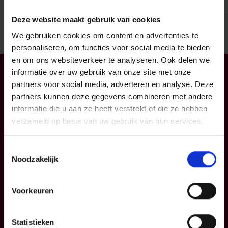
Deze website maakt gebruik van cookies
We gebruiken cookies om content en advertenties te
personaliseren, om functies voor social media te bieden
en om ons websiteverkeer te analyseren. Ook delen we
informatie over uw gebruik van onze site met onze
Particulier
Professioneel
partners voor social media, adverteren en analyse. Deze
partners kunnen deze gegevens combineren met andere
Uw mobiliteit
Uw bedrijf
informatie die u aan ze heeft verstrekt of die ze hebben
Uw woning en
KMO
verzameld op basis van uw gebruik van hun services.
gezin
Verzekeringspacks
Uw sparen en
Toestemmingsselectie
beleggen
Noodzakelijk
FAQ
Voorkeuren
Info
P&V
Statistieken