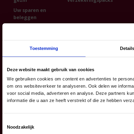
gezin
Verzekeringspacks
Uw sparen en
beleggen
FAQ
Toestemming
Detail
Info
P&V
Blog
Contacteer ons
Deze website maakt gebruik van cookies
Informatiefiches
Over ons
We gebruiken cookies om content en advertenties te personal
Algemene
Institutionele
om ons websiteverkeer te analyseren. Ook delen we informat
voorwaarden
sector
voor social media, adverteren en analyse. Deze partners 
Klachtenmanagemen
Partnership
informatie die u aan ze heeft verstrekt of die ze hebben ver
t
Persberichten &
publicaties
Toestemmingsselectie
Jobs
Noodzakelijk