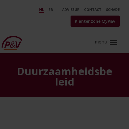
Skip to Main Content
Ons duurzaamheidsbeleid | P&a
NL
FR
ADVISEUR
CONTACT
SCHADE
Klantenzone MyP&V
Duurzaamheidsbe
leid