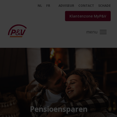
Skip to Main Content
NL
FR
ADVISEUR
CONTACT
SCHADE
Klantenzone MyP&V
testpage button Cuzo
Pensioensparen