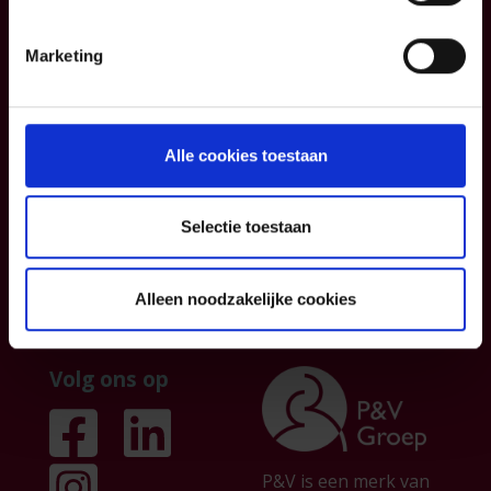
Blog
Contacteer ons
Informatiefiches
Over ons
Marketing
Algemene
Institutionele
voorwaarden
sector
Klachtenmanagemen
Partnership
Alle cookies toestaan
t
Persberichten &
publicaties
Selectie toestaan
Jobs
Alleen noodzakelijke cookies
Volg ons op
P&V is een merk van