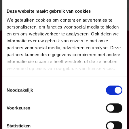
Deze website maakt gebruik van cookies
We gebruiken cookies om content en advertenties te
personaliseren, om functies voor social media te bieden
en om ons websiteverkeer te analyseren. Ook delen we
informatie over uw gebruik van onze site met onze
Particulier
Professioneel
partners voor social media, adverteren en analyse. Deze
partners kunnen deze gegevens combineren met andere
Uw mobiliteit
Uw bedrijf
informatie die u aan ze heeft verstrekt of die ze hebben
Uw woning en
KMO
verzameld op basis van uw gebruik van hun services.
gezin
Verzekeringspacks
Uw sparen en
Toestemmingsselectie
beleggen
Noodzakelijk
FAQ
Voorkeuren
Info
P&V
Statistieken