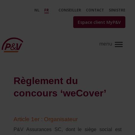
Saut au contenu principal
Concours - P&amp;V
NL
FR
CONSEILLER
CONTACT
SINISTRE
Espace client MyP&V
Règlement du
concours ‘weCover’
Article 1er : Organisateur
P&V Assurances SC, dont le siège social est