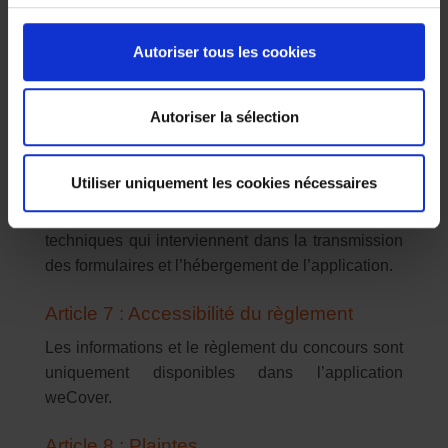
suite de la participation au présent concours et de
l’attribution des prix.
Autoriser tous les cookies
Dans la mesure où la détermination des gagnants
se fait exclusivement sur base d’un procédé
informatique, les participants sont conscients et
Autoriser la sélection
acceptent que l’organisateur ne pourra être tenu
responsable d’une défaillance des réseaux, d’une
Utiliser uniquement les cookies nécessaires
perte, d’un retard ou d’un manquement technique
occasionné par internet ou les prestataires
techniques qui interviennent dans la transmission
des formulaires et l’hébergement de l’application.
Article 7 : Accessibilité du règlement
Les informations et le règlement du concours sont
uniquement disponibles dans l’application
weCover.
Article 8 : Plaintes