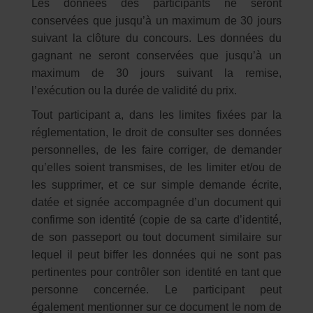
Les données des participants ne seront
conservées que jusqu’à un maximum de 30 jours
suivant la clôture du concours. Les données du
gagnant ne seront conservées que jusqu’à un
maximum de 30 jours suivant la remise,
l’exécution ou la durée de validité du prix.
Tout participant a, dans les limites fixées par la
réglementation, le droit de consulter ses données
personnelles, de les faire corriger, de demander
qu’elles soient transmises, de les limiter et/ou de
les supprimer, et ce sur simple demande écrite,
datée et signée accompagnée d’un document qui
confirme son identité́ (copie de sa carte d
’
identit
é
́,
de son passeport ou tout document similaire sur
lequel il peut biffer les donn
é
es qui ne sont pas
pertinentes pour contr
ô
ler son identit
é
en tant que
personne concern
é
e. Le participant peut
également mentionner sur ce document le nom de