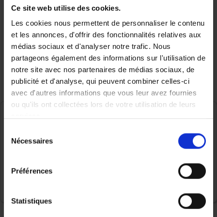
peuvent être incomplètes ou sujettes à des
Ce site web utilise des cookies.
ajustements futurs. Nous vous remercions pour
Les cookies nous permettent de personnaliser le contenu
votre compréhension.
et les annonces, d'offrir des fonctionnalités relatives aux
médias sociaux et d'analyser notre trafic. Nous
Vous pouvez
prendre rendez-vous avec un agent
partageons également des informations sur l'utilisation de
via une autre page de notre site web.
notre site avec nos partenaires de médias sociaux, de
publicité et d'analyse, qui peuvent combiner celles-ci
avec d'autres informations que vous leur avez fournies
ou qu'ils ont collectées lors de votre utilisation de leurs
services.
Chercher par localité
Rechercher par nom
Sélection
Nécessaires
du
consentement
Préférences
Utiliser ma position
Statistiques