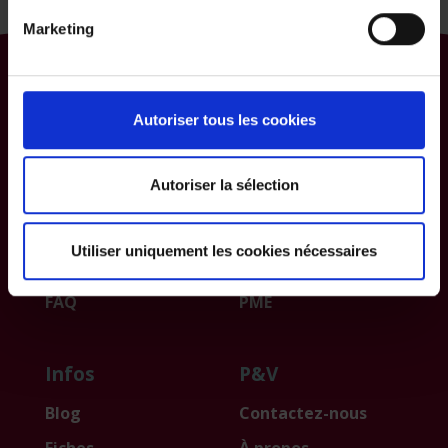
Marketing
Particulier
Professionnel
Autoriser tous les cookies
Votre mobilité
Votre entreprise
Votre habitation,
Vous êtes
Autoriser la sélection
votre famille
entrepreneur
Vos épargnes et
Votre personnel
Utiliser uniquement les cookies nécessaires
investissements
Packs d’assurances
FAQ
PME
Infos
P&V
Blog
Contactez-nous