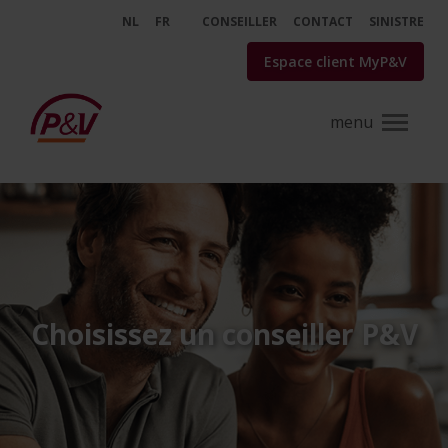
Saut au contenu principal
NL
FR
CONSEILLER
CONTACT
SINISTRE
Espace client MyP&V
Trouvez un conseiller près de ch
Choisissez un conseiller P&V