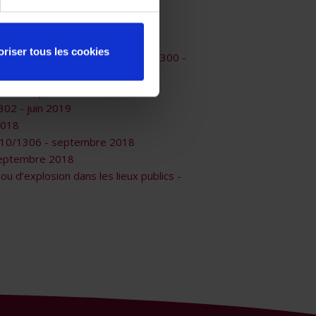
8 - septembre 2018
oriser tous les cookies
 médicaux et paramédicaux - 010/1300 -
/1302 - septembre 2018
302 - juin 2019
2018
- 010/1306 - septembre 2018
 septembre 2018
u d’explosion dans les lieux publics -