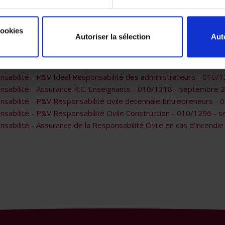
sabilité - P&V Ideal Liability - 010/1304 - septembre 2018
sabilité - P&V Ideal Responsabilité Professionnelle - 010/129
cookies
Autoriser la sélection
Aut
sabilité - P&V Ideal Responsabilité Civile prestations de soins
sabilité - P&V Ideal Responsabilité des administrateurs - 010
sabilité - P&V Ideal Responsabilité des administrateurs - 010/1
nsabilité - Assurance R.C. Enseignants - 010/1318 - septembre 
sabilité - P&V Responsabilité civile décennale Entrepreneurs 
sabilité - P&V Responsabilité Civile Construction - 010/1296 -
bilité - Assurance de la Responsabilité Civile en cas d’incendie o