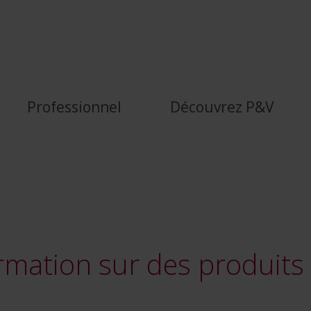
s assurances I P&amp;V - P&amp;V
Professionnel
Découvrez P&V
mation sur des produits