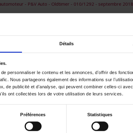
 automoteur - P&V Auto - Oldtimer - 010/1292 - septembre 201
 – P&V Ideal Habitation - 010/1282 - septembre 2018
 - Risques Spéciaux - Tous Risques sauf - 010/1312 - septembre
 – Tous risques - 010/1314 - septembre 2018
Détails
ies.
ls
e personnaliser le contenu et les annonces, d'offrir des fonctio
 - Ideal Property - 010/1278 - septembre 2018
rafic. Nous partageons également des informations sur l'utilisati
 - Ideal Immeuble - 010/1280 - septembre 2018
, de publicité et d'analyse, qui peuvent combiner celles-ci avec
 - Tous risques - 010/1314 - septembre 2018
ils ont collectées lors de votre utilisation de leurs services.
- Risques spéciaux : Dégâts matériels et Pertes d’exploitation
 - Risques Spéciaux - Tous Risques sauf - 010/1312 - septembr
Préférences
Statistiques
s - Assurance Assistance Collective Voyages - 010/1320 - sept
 du Travail - Ideal Accidents - 010/1276 - septembre 2018