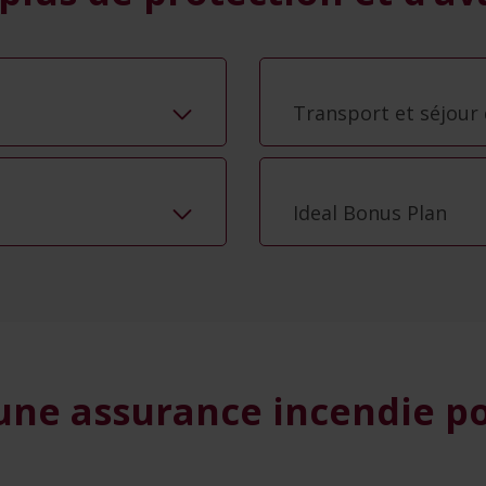
Bris de machine : in
vos machines ou leu
Extension « Jardin » 
des dégâts à votre jar
Transport et séjour 
Ideal Bonus Plan
ne assurance incendie po