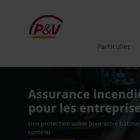
Saut au contenu principal
L’assurance incendie pou
Particulier
Assurance incendi
pour les entrepris
Une protection solide pour votre bâtime
contenu