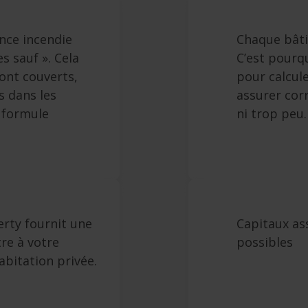
nce incendie
Chaque bâti
s sauf ». Cela
C’est pourqu
sont couverts,
pour calcule
s dans les
assurer cor
e formule
ni trop peu
erty fournit une
Capitaux as
tre à votre
possibles
bitation privée.