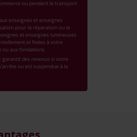
commerce ou pendant le transport
s aux enseignes et enseignes
sation pour la réparation ou le
seignes et enseignes lumineuses
ellement et fixées à votre
e ou aux fondations.
: garantit des revenus si votre
s’arrête ou est suspendue à la
 aide juridique, par exemple si vous
ement pour un sinistre causé
: assurance contre le vol de
 bâtiment d’entreprise, lors du
ellement aussi dans votre
vantages