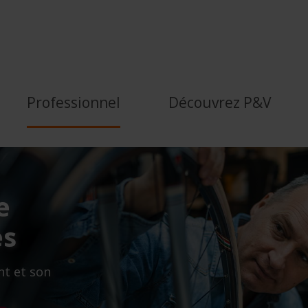
r les entreprises | P&amp
Professionnel
Découvrez P&V
e
es
nt et son