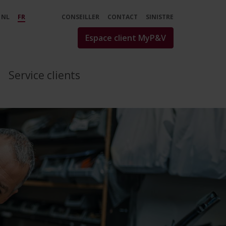
;V Assurances - P&amp;V
NL
FR
CONSEILLER
CONTACT
SINISTRE
Espace client MyP&V
Service clients