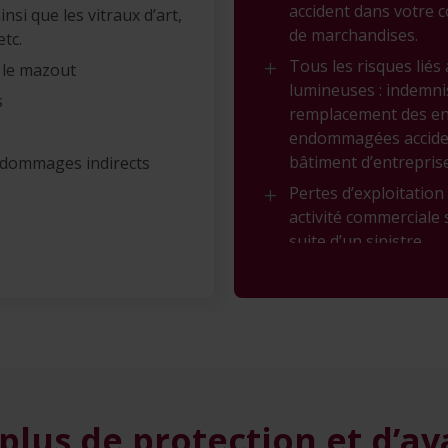
accident dans votre 
insi que les vitraux d’art,
de marchandises.
etc.
Tous les risques lié
 le mazout
lumineuses : indemni
s
remplacement des en
endommagées accident
bâtiment d’entrepris
 dommages indirects
Pertes d’exploitation 
activité commerciale 
suite d’un sinistre.
Protection juridique :
êtes poursuivi pénal
involontairement.
Assurance de valeurs 
liquidités dans votre
transport (et éventu
habitation).
plus de protection et d’a