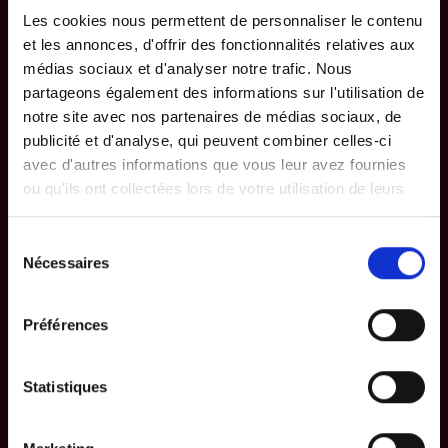
Votre mobilité
Votre entreprise
Les cookies nous permettent de personnaliser le contenu
et les annonces, d'offrir des fonctionnalités relatives aux
Votre habitation,
Vous êtes
médias sociaux et d'analyser notre trafic. Nous
votre famille
entrepreneur
partageons également des informations sur l'utilisation de
notre site avec nos partenaires de médias sociaux, de
Vos épargnes et
Votre personnel
publicité et d'analyse, qui peuvent combiner celles-ci
investissements
avec d'autres informations que vous leur avez fournies
Packs d’assurances
ou qu'ils ont collectées lors de votre utilisation de leurs
FAQ
PME
services.
Sélection
Nécessaires
du
Infos
P&V
consentement
Blog
Contactez-nous
Préférences
Fiches
À propos
d’information
Statistiques
Secteur
Conditions
institutionnel