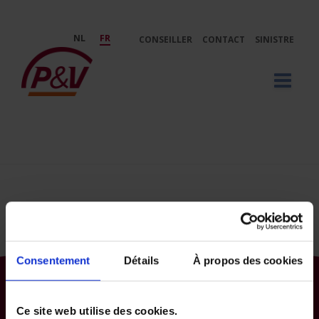
Saut au contenu principal
NL
FR
CONSEILLER
CONTACT
SINISTRE
testform klant - P&amp;V
PARTICULIER
PROFESSIONNEL
DÉCOUVREZ P&V
Consentement
Détails
À propos des cookies
SERVICE CLIENTS
Particulier
Professionnel
Ce site web utilise des cookies.