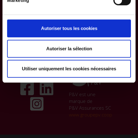
Marketing
générales
Partenariat
Gestion des
Presse &
plaintes
Publications
Autoriser tous les cookies
Jobs
Autoriser la sélection
Utiliser uniquement les cookies nécessaires
Suivez-nous sur
P&V est une
marque de
P&V Assurances SC
www.groupepv.coop