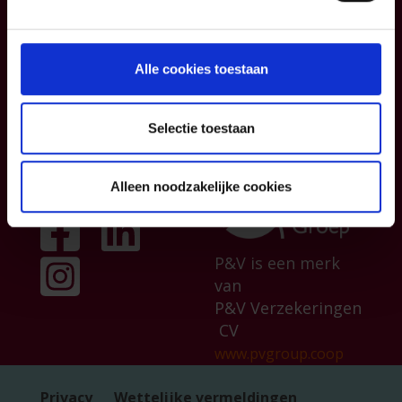
Persberichten &
publicaties
Jobs
Alle cookies toestaan
Selectie toestaan
Volg ons op
Alleen noodzakelijke cookies
P&V is een merk
van
P&V Verzekeringen
CV
www.pvgroup.coop
Privacy
Wettelijke vermeldingen