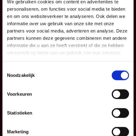
We gebruiken cookies om content en advertenties te
Uw woning en
KMO
personaliseren, om functies voor social media te bieden
gezin
Verzekeringspacks
en om ons websiteverkeer te analyseren. Ook delen we
Uw sparen en
informatie over uw gebruik van onze site met onze
beleggen
partners voor social media, adverteren en analyse. Deze
partners kunnen deze gegevens combineren met andere
FAQ
informatie die u aan ze heeft verstrekt of die ze hebben
verzameld op basis van uw gebruik van hun services.
Info
P&V
Toestemmingsselectie
Noodzakelijk
Blog
Contacteer ons
Voorkeuren
Informatiefiches
Over ons
Algemene
Institutionele
Statistieken
voorwaarden
sector
Klachtenmanagemen
Partnership
Marketing
t