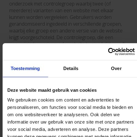
onderzoek met controlegroep waarbij twee (of
meerdere) varianten van een website met elkaar
kunnen worden vergeleken. Gebruikers worden
gerandomiseerd ingedeeld in verschillende groepen,
waarbij elke groep een andere versie van de website
krijgt voorgeschoteld. De controlegroep, die een
ongewijzigde versie van de website te zien krijgt wordt
traditioneel aangeduid met de letter "A", en de eerste
variant met de letter "B". Door het gedrag van
gebruikers in verschillende groepen te meten en met
Toestemming
Details
Over
elkaar te vergelijken kan worden bepaald welke opzet,
A of B, het gewenste doel - vaak de hoogste omzet -
het best benadert.
Deze website maakt gebruik van cookies
We gebruiken cookies om content en advertenties te
GA NAAR DE VOLGENDE PAGINA
personaliseren, om functies voor social media te bieden en
om ons websiteverkeer te analyseren. Ook delen we
informatie over uw gebruik van onze site met onze partners
voor social media, adverteren en analyse. Deze partners
kunnen deze gegevens combineren met andere informatie