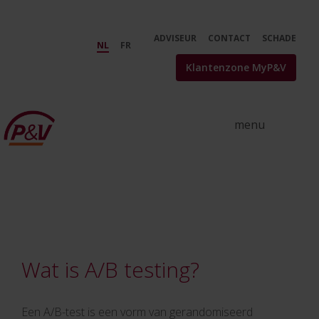
Skip to Main Content
Demo - P&amp;V
ADVISEUR
CONTACT
SCHADE
NL
FR
Klantenzone MyP&V
Wat is A/B testing?
Een A/B-test is een vorm van gerandomiseerd