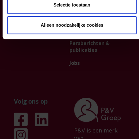
Selectie toestaan
Algemene
Institutionele
voorwaarden
sector
Alleen noodzakelijke cookies
Klachtenmanagemen
Partnership
t
Persberichten &
publicaties
Jobs
Volg ons op
P&V is een merk
van