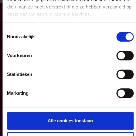
die u aan ze heeft verstrekt of die ze hebben verzameld op
basis van uw gebruik van hun services.
Particulier
Professioneel
Uw mobiliteit
Uw bedrijf
Toestemmingsselectie
Noodzakelijk
Uw woning en
KMO
gezin
Verzekeringspacks
Voorkeuren
Uw sparen en
beleggen
Statistieken
FAQ
Marketing
Info
P&V
Blog
Contacteer ons
Alle cookies toestaan
Informatiefiches
Over ons