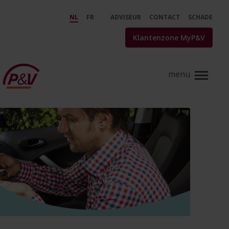
Skip to Main Content
Médocs au volant - P&amp;V
NL
FR
ADVISEUR
CONTACT
SCHADE
Klantenzone MyP&V