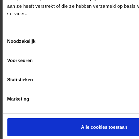
rijvaardigheid testen.
aan ze heeft verstrekt of die ze hebben verzameld op basis
In het Waalse Gewest
services.
neemt het
DAC
(Département d’Aptitude à
la Conduite) dat voor zijn
Toestemmingsselectie
rekening.
Noodzakelijk
Het CARA of DAC kan u, indien
Voorkeuren
nodig, documenten geven
waarmee u uw rijbewijs
terugkrijgt of een nieuw kunt
Statistieken
behalen. Er kan bijvoorbeeld ook
besloten worden dat u uw auto
Marketing
moet aanpassen of dat er
bepaalde beperkingen gelden
voor het gebruik van uw rijbewijs.
Conclusie: als u een medisch
Alle cookies toestaan
probleem hebt, meld het dan aan