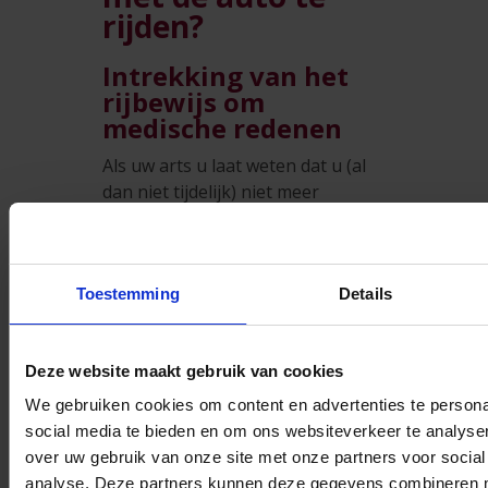
rijden?
Intrekking van het
rijbewijs om
medische redenen
Als uw arts u laat weten dat u (al
dan niet tijdelijk) niet meer
rijgeschikt bent, hebt u vier
werkdagen de tijd om uw rijbewijs
in te leveren. Hoe u uw rijbewijs
Toestemming
terugkrijgt, hangt af van het
Details
gewest waar u woont:
In het Brusselse en
Deze website maakt gebruik van cookies
Vlaamse Gewest
kan het
We gebruiken cookies om content en advertenties te persona
CARA
(Centrum voor
social media te bieden en om ons websiteverkeer te analyse
Rijgeschiktheid en
over uw gebruik van onze site met onze partners voor social
Voertuigaanpassing) uw
analyse. Deze partners kunnen deze gegevens combineren me