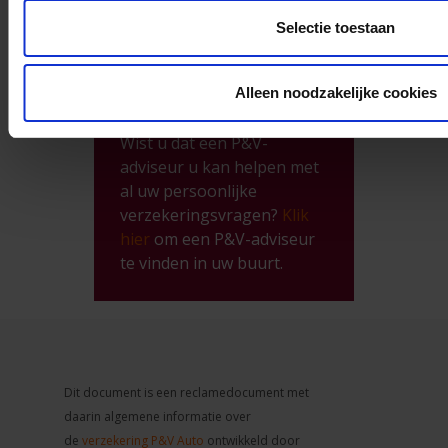
uw autoverzekeraar.
Selectie toestaan
Anders riskeert u dat u na een
ongeval zelf voor alle kosten
opdraait.
Alleen noodzakelijke cookies
Wist u dat een P&V-
adviseur u kan helpen met
al uw persoonlijke
verzekeringsvragen?
Klik
hier
om een P&V-adviseur
te vinden in uw buurt.
Dit document is een reclamedocument met
daarin algemene informatie over
de
verzekering P&V Auto
ontwikkeld door