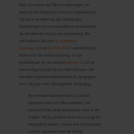
P&V, een merk van P&V Verzekeringen, en
waarop het Belgische recht van toepassing is.
Op deze verzekering zijn uitsluitingen,
beperkingen en voorwaarden in verband met
de verzekerde risico’s van toepassing. We
verzoeken u dus om
de algemene
voorwaarden
en
de IPID–fiches
aandachtig te
lezen vóór de onderschrijving. Ze zijn
beschikbaar op de website
www.pv.be
of op
eenvoudig verzoek bij een P&V-adviseur. De
verzekeringsovereenkomst wordt aangegaan
voor één jaar met stilzwijgende verlenging.
Bij eventuele klachten kunt u contact
opnemen met een P&V–adviseur, uw
bevoorrechte gesprekspartner voor al uw
vragen. Hij/Zij zal alles doen om u zo goed
mogelijk te helpen. U kunt ook rechtstreeks
contact opnemen met de dienst