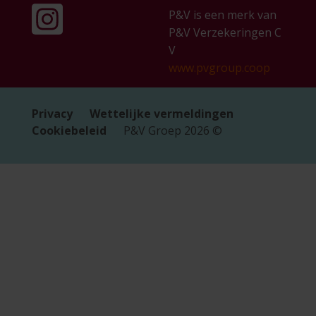
P&V is een merk van
P&V Verzekeringen C
V
www.pvgroup.coop
Privacy
Wettelijke vermeldingen
Cookiebeleid
P&V Groep
2026
©