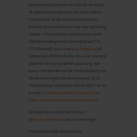
Klachtenmanagement van P&V die uw klacht
of opmerking zorgvuldig zal onderzoeken.
Deze dienst zal de verschillende partijen
trachten te verzoenen en naar een oplossing
zoeken. U kunt contact opnemen per post
(Klachtenmanagement, Koningsstraat 151,
1210 Brussel), via e–mail (
klacht@pv.be
) of
telefonisch (02/250.90.60). Als u niet akkoord
gaat met de voorgestelde oplossing, dan
kunt u zich wenden tot de Ombudsdienst van
de Verzekeringen (de Meeûssquare 35 te
1000 Brussel), telefonisch 02/547.58.71 of via
e–mail (
info@ombudsman-insurance.be
)
(
https://www.ombudsman-insurance.be
).
Als klant bent u beschermd door
de
gedragsregels
inzake verzekeringen.
Voor persoonlijk advies of een