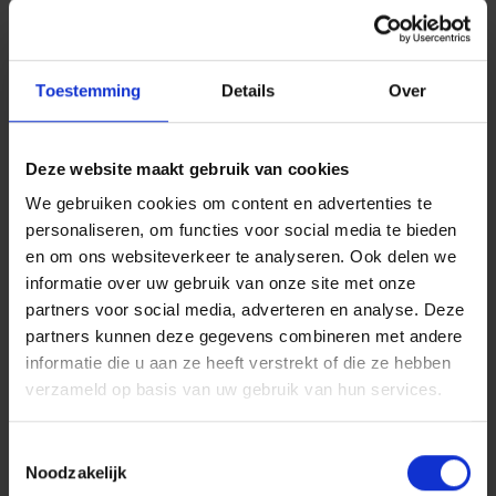
VERZEKERINGEN
KERREMANS
Toestemming
Details
Over
HOMBEKERKOUTER 1
K.KERREMANS@PV.BE
0486.66.88.27
Deze website maakt gebruik van cookies
We gebruiken cookies om content en advertenties te
FSMA: 00809238138
Mark as preferred
personaliseren, om functies voor social media te bieden
en om ons websiteverkeer te analyseren. Ook delen we
VERZEKERINGEN
informatie over uw gebruik van onze site met onze
KERREMANS
partners voor social media, adverteren en analyse. Deze
HOMBEKERKOUTER 1
partners kunnen deze gegevens combineren met andere
K.KERREMANS@PV.BE
informatie die u aan ze heeft verstrekt of die ze hebben
0486.66.88.27
verzameld op basis van uw gebruik van hun services.
FSMA: 00809238138
Mark as preferred
Toestemmingsselectie
Noodzakelijk
VERZEKERINGEN