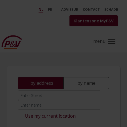
Skip to Main Content
find an agent - search - P&amp;
NL
FR
ADVISEUR
CONTACT
SCHADE
Klantenzone MyP&V
by address
by name
Use my current location