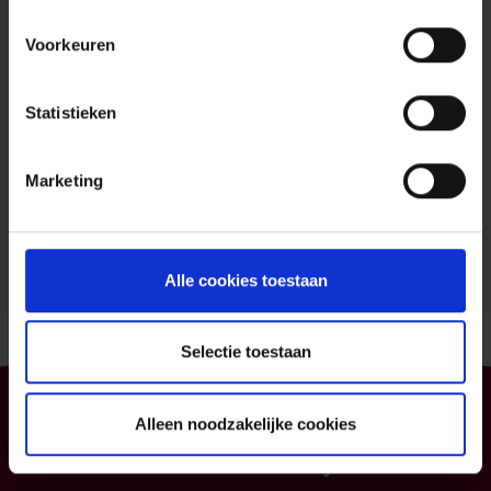
KERREMANS
HOMBEKERKOUTER 1
Voorkeuren
K.KERREMANS@PV.BE
0486.66.88.27
Statistieken
FSMA: 00809238138
Mark as preferred
Marketing
Show more results
Alle cookies toestaan
Selectie toestaan
Particulier
Professioneel
Alleen noodzakelijke cookies
Uw mobiliteit
Uw bedrijf