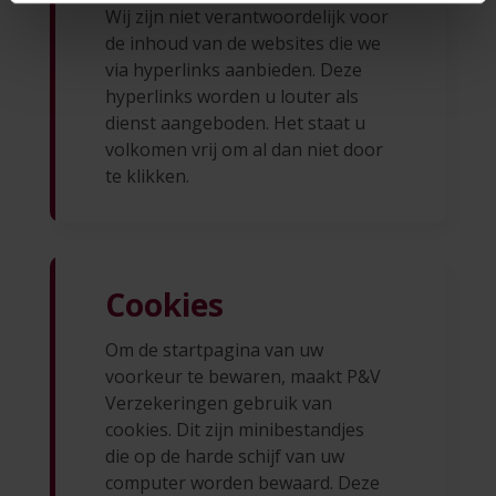
Wij zijn niet verantwoordelijk voor
de inhoud van de websites die we
via hyperlinks aanbieden. Deze
hyperlinks worden u louter als
dienst aangeboden. Het staat u
volkomen vrij om al dan niet door
te klikken.
Cookies
Om de startpagina van uw
voorkeur te bewaren, maakt P&V
Verzekeringen gebruik van
cookies. Dit zijn minibestandjes
die op de harde schijf van uw
computer worden bewaard. Deze