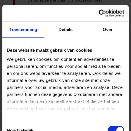
of schade die daaruit voortkomen.
Toestemming
Details
Over
Intellectuele
eigendom
Deze website maakt gebruik van cookies
Auteursrechten
We gebruiken cookies om content en advertenties te
personaliseren, om functies voor social media te bieden
Alle teksten, documenten, foto’s,
en om ons websiteverkeer te analyseren. Ook delen we
video’s en zoekmodules op deze
informatie over uw gebruik van onze site met onze
website zijn eigendom van P&V
partners voor social media, adverteren en analyse. Deze
Verzekeringen. Ze zijn
partners kunnen deze gegevens combineren met andere
onderworpen aan de wetten die
informatie die u aan ze heeft verstrekt of die ze hebben
het auteursrecht beschermen.
verzameld op basis van uw gebruik van hun services.
Een kopie van de inhoud van deze
website kunt u uitsluitend voor
privégebruik nemen. Elke
Toestemmingsselectie
Noodzakelijk