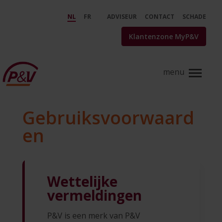
Gebruiksvoorwaarden - P&amp;
Skip to Main Content
NL
FR
ADVISEUR
CONTACT
SCHADE
Klantenzone MyP&V
Gebruiksvoorwaard
en
Wettelijke
vermeldingen
P&V is een merk van P&V