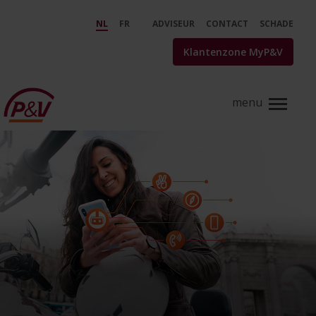
Skip to Main Content
Liberty Rider, valdetectie-app 
NL
FR
ADVISEUR
CONTACT
SCHADE
Klantenzone MyP&V