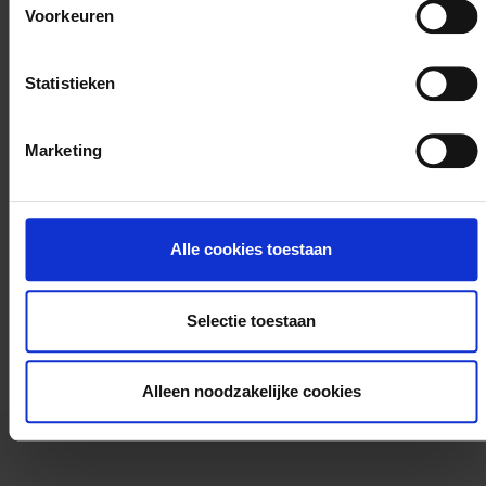
vennootschap, een onderneming van de sociale
Voorkeuren
economie.
Statistieken
Marketing
Alle cookies toestaan
Selectie toestaan
Alleen noodzakelijke cookies