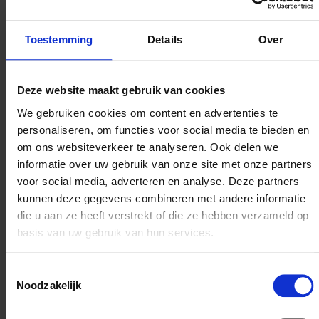
Uw P&V-adviseur staat voor u klaar
Wanneer het over uw verzekeringen gaat, is het
Toestemming
Details
Over
belangrijk dat u kunt rekenen op een
vertrouwenspersoon. Iemand die naar u luistert, die
rekening houdt met uw situatie en u begrijpt. Voor alle
Deze website maakt gebruik van cookies
vragen over uw verzekeringen is uw P&V-adviseur uw
bevoorrechte gesprekspartner. Hij stelt zijn
We gebruiken cookies om content en advertenties te
beroepservaring volledig tot uw beschikking.
personaliseren, om functies voor social media te bieden en
om ons websiteverkeer te analyseren. Ook delen we
Vind mijn P&V-adviseur
informatie over uw gebruik van onze site met onze partners
voor social media, adverteren en analyse. Deze partners
kunnen deze gegevens combineren met andere informatie
Een verzekeringsmaatschappij als geen
die u aan ze heeft verstrekt of die ze hebben verzameld op
ander...
basis van uw gebruik van hun services.
Sinds onze oprichting in 1907 dragen wij waarden als
Toestemmingsselectie
solidariteit, samenwerking en nabijheid hoog in het
Noodzakelijk
vaandel.In tegenstelling tot de meeste andere
verzekeraars is P&V Verzekeringen, als coöperatieve