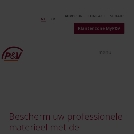
Skip to Main Content
Bescherm het materiaal van uw b
ADVISEUR
CONTACT
SCHADE
NL
FR
Klantenzone MyP&V
Bescherm uw professionele
materieel met de