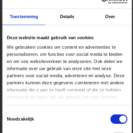
Toestemming
Details
Over
Deze website maakt gebruik van cookies
Uitsluitingen
We gebruiken cookies om content en advertenties te
Opgelet: niet al uw beroepsrisico’s zijn
personaliseren, om functies voor social media te bieden
verzekerd in het Pack Bakker & Patissier en in
en om ons websiteverkeer te analyseren. Ook delen we
de producten P&V Ideal Property, P&V Ideal
informatie over uw gebruik van onze site met onze
Liability en P&V Ideal Accidents. Lees dus zeker
partners voor social media, adverteren en analyse. Deze
zowel de bijzondere voorwaarden als de
partners kunnen deze gegevens combineren met andere
algemene voorwaarden van deze producten. En
informatie die u aan ze heeft verstrekt of die ze hebben
bij twijfel:
contacteer uw P&V-adviseur
.
verzameld op basis van uw gebruik van hun services.
P&V Ideal Property
Toestemmingsselectie
Niet gedekt in deze brandverzekering zijn
Noodzakelijk
(onder andere):
schroeischade (zonder vlammen) en