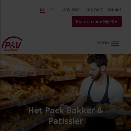
Skip to Main Content
Verzekeringen voor bakkers, pat
NL
FR
ADVISEUR
CONTACT
SCHADE
Klantenzone MyP&V
Het Pack Bakker &
Patissier