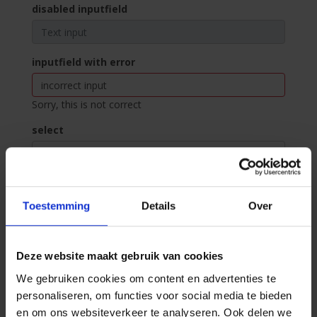
disabled inputfield
inputfield with error
Sorry, this is not correct
select
textarea
Toestemming
Details
Over
Deze website maakt gebruik van cookies
checkboxes
We gebruiken cookies om content en advertenties te
Option one is this and that—be sure to include
personaliseren, om functies voor social media te bieden
why it's great
en om ons websiteverkeer te analyseren. Ook delen we