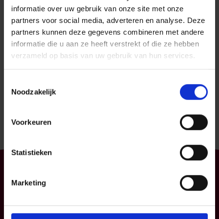
Option two is disabled
informatie over uw gebruik van onze site met onze
radiobuttons
partners voor social media, adverteren en analyse. Deze
partners kunnen deze gegevens combineren met andere
Option one is this and that—be sure to include
why it's great
informatie die u aan ze heeft verstrekt of die ze hebben
verzameld op basis van uw gebruik van hun services.
Option two can be something else and
selecting it will deselect option one
Option three is disabled
Toestemmingsselectie
Noodzakelijk
or
Cancel
Submit
Voorkeuren
Statistieken
Particulier
Professioneel
Marketing
Uw mobiliteit
Uw bedrijf
Uw woning en
KMO