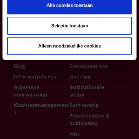
gezin
Verzekeringspacks
Alle cookies toestaan
Uw sparen en
beleggen
Selectie toestaan
FAQ
Alleen noodzakelijke cookies
Info
P&V
Blog
Contacteer ons
Informatiefiches
Over ons
Algemene
Institutionele
voorwaarden
sector
Klachtenmanagemen
Partnership
t
Persberichten &
publicaties
Jobs