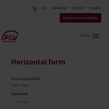
Skip to Main Content
Refsheet Horizontal Form - P&
NL
FR
ADVISEUR
CONTACT
SCHADE
Klantenzone MyP&V
Horizontal form
Static inputfield
Static value
inputfield