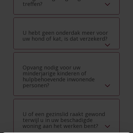
treffen?
U hebt geen onderdak meer voor
uw hond of kat, is dat verzekerd?
Opvang nodig voor uw
minderjarige kinderen of
hulpbehoevende inwonende
personen?
U of een gezinslid raakt gewond
terwijl u in uw beschadigde
woning aan het werken bent?