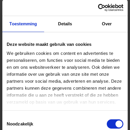
U hebt nood aan psychologische
Toestemming
Details
Over
bijstand na de recente
gebeurtenissen?
Deze website maakt gebruik van cookies
We gebruiken cookies om content en advertenties te
Hoe lang moet u momenteel
personaliseren, om functies voor social media te bieden
wachten op het bezoek van de
en om ons websiteverkeer te analyseren. Ook delen we
expert?
informatie over uw gebruik van onze site met onze
partners voor social media, adverteren en analyse. Deze
partners kunnen deze gegevens combineren met andere
informatie die u aan ze heeft verstrekt of die ze hebben
Mag u beschadigde meubels en
verzameld op basis van uw gebruik van hun services.
huisraad weggooien als u foto’s
hebt genomen ?
Toestemmingsselectie
Noodzakelijk