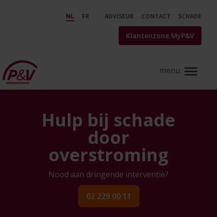
Skip to Main Content
Hulp bij waterschade | P&amp;V
NL
FR
ADVISEUR
CONTACT
SCHADE
Klantenzone MyP&V
Hulp bij schade
door
overstroming
Nood aan dringende interventie?
02 229 00 11