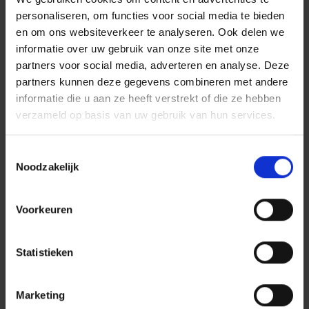
personaliseren, om functies voor social media te bieden
Tellen mee voor deze challenge: ritten die aan
en om ons websiteverkeer te analyseren. Ook delen we
deze voorwaarden voldoen.
informatie over uw gebruik van onze site met onze
Het winnende team is het team dat op het
partners voor social media, adverteren en analyse. Deze
einde van de wedstrijd de meeste kilometers
partners kunnen deze gegevens combineren met andere
reed met de beste rijstijlscore
informatie die u aan ze heeft verstrekt of die ze hebben
verzameld op basis van uw gebruik van hun services.
De prijzen zijn Fnac-vouchers:
Voor het winnende team:
Toestemmingsselectie
1 voucher ter waarde van 150€
Noodzakelijk
voor het eerste
1 voucher ter waarde van 75€
Voorkeuren
voor de tweede
1 voucher ter waarde van 75€
Statistieken
voor de derde
6 vouchers ter waarde van
Marketing
25€ voor winnaars 4 tot 10