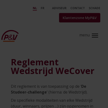
Skip to Main Content
Wecover studeer challenge - P&
NL
FR
ADVISEUR
CONTACT
SCHADE
Klantenzone MyP&V
Reglement
Wedstrijd WeCover
Dit reglement is van toepassing op de ‘
De
Studeer-challenge
’ (hierna: de Wedstrijd).
De specifieke modaliteiten van elke Wedstrijd
(duur, winnaars, prijzen …) zijn opgenomen in