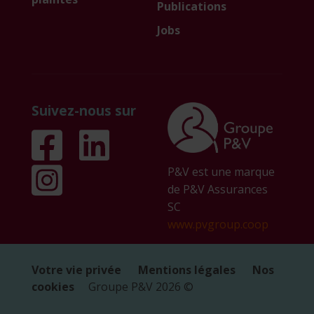
Publications
Jobs
Suivez-nous sur
P&V est une marque
de P&V Assurances
SC
www.pvgroup.coop
Votre vie privée
Mentions légales
Nos
cookies
Groupe P&V
2026
©