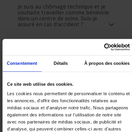
Je suis au chômage technique et je
souhaite travailler comme bénévole
dans un centre de soins. Suis-je
assuré en cas d'accident ?
Puis-je compter sur mon assurance
Revenu garanti si je suis placé en
quarantaine préventive ?
Consentement
Détails
À propos des cookies
Ce site web utilise des cookies.
Votre entreprise
Les cookies nous permettent de personnaliser le contenu et
les annonces, d'offrir des fonctionnalités relatives aux
médias sociaux et d'analyser notre trafic. Nous partageons
Pouvez-vous bénéficier d'un report de
également des informations sur l'utilisation de notre site
paiement pour vos primes
avec nos partenaires de médias sociaux, de publicité et
d'assurance et à quelles conditions ?
d'analyse, qui peuvent combiner celles-ci avec d'autres