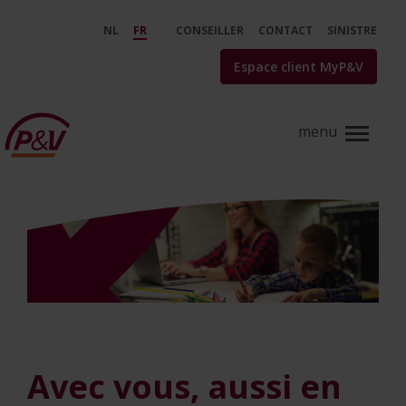
Saut au contenu principal
Info corona - P&amp;V
NL
FR
CONSEILLER
CONTACT
SINISTRE
Espace client MyP&V
Avec vous, aussi en