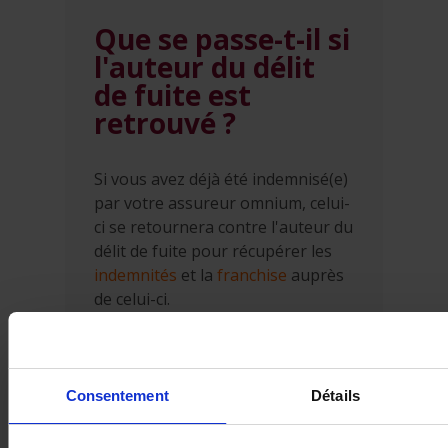
Que se passe-t-il si
l'auteur du délit
de fuite est
retrouvé ?
Si vous avez déjà été indemnisé(e)
par votre assureur omnium, celui-
ci se retournera contre l'auteur du
délit de fuite pour récupérer les
indemnités
et la
franchise
auprès
de celui-ci.
Si vous n'avez pas d'assurance
omnium, votre assureur RC auto
vérifiera d'abord si un
règlement
Consentement
Détails
RDR
est possible. Si ce n'est pas le
cas, le mieux est de vous adresser