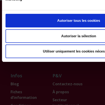
Particulier
Professionnel
Autoriser tous les cookies
Votre mobilité
Votre entreprise
Votre habitation,
Packs d’assurances
votre famille
PME
Autoriser la sélection
Vos épargnes et
investissements
Utiliser uniquement les cookies néces
FAQ
Infos
P&V
Blog
Contactez-nous
Fiches
À propos
d’information
Secteur