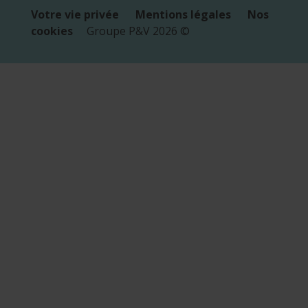
Votre vie privée
Mentions légales
Nos
cookies
Groupe P&V
2026
©