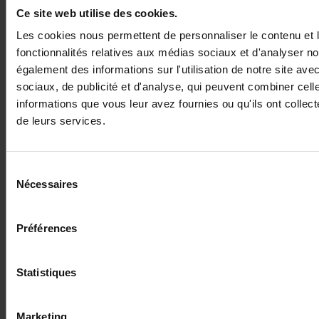
à votre
assureur protection
Ce site web utilise des cookies.
juridique
. Il mettra tout en œuvre
Les cookies nous permettent de personnaliser le contenu et l
pour obtenir des indemnités de
fonctionnalités relatives aux médias sociaux et d'analyser no
l'auteur des faits. Il essaiera
également des informations sur l'utilisation de notre site av
d'abord de trouver un accord à
sociaux, de publicité et d'analyse, qui peuvent combiner cell
l'amiable et pourra, si nécessaire,
informations que vous leur avez fournies ou qu'ils ont collecté
porter l'affaire devant la justice.
de leurs services.
Le règlement RDR est une
convention adoptée par la
majorité des assureurs RC auto en
Sélection
Belgique qui simplifie le
Nécessaires
du
traitement des dommages en cas
consentement
d'accident. Attention, le règlement
Préférences
RDR n’est jamais appliqué pour les
accidents survenant à l’étranger.
Statistiques
Marketing