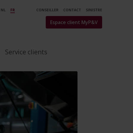
t ? - P&amp;V
NL
FR
CONSEILLER
CONTACT
SINISTRE
Espace client MyP&V
Service clients