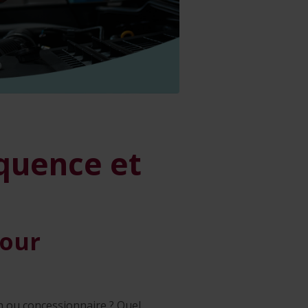
équence et
pour
in ou concessionnaire ? Quel