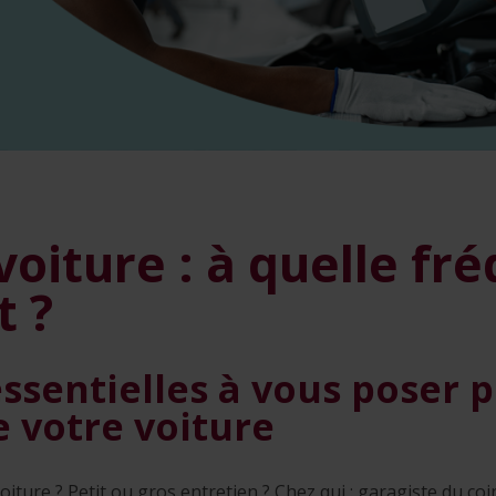
voiture : à quelle fr
t ?
essentielles à vous poser 
e votre voiture
voiture ? Petit ou gros entretien ? Chez qui : garagiste du co