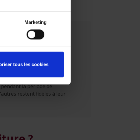
Marketing
le où il le souhaite. Une
oriser tous les cookies
tager les informations
ande.
 pendant la période de
autres restent fidèles à leur
iture ?