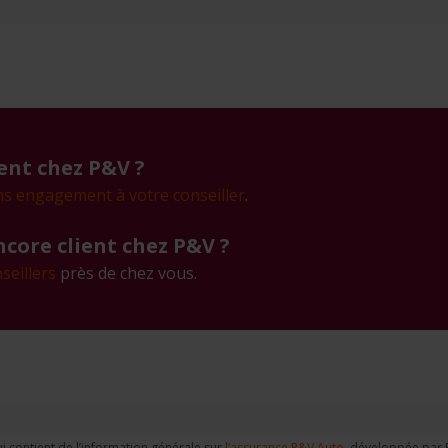
ient chez P&V ?
ns engagement à votre conseiller
.
ncore client chez P&V ?
seillers
près de chez vous.
 contient de l’information générale sur
l’assurance P&V Auto
, développée par