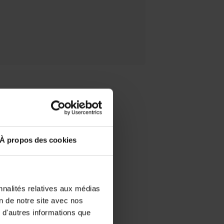
it entretien viennent
À propos des cookies
cle).
nnalités relatives aux médias
on de notre site avec nos
ts sont essentiels pour
 d'autres informations que