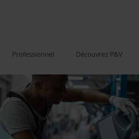
le fréquence et à quel coû
Professionnel
Découvrez P&V