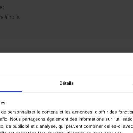
e ;
e à huile.
n
 un gros entretien est nécessaire. Aux vérifications du pet
Détails
e à air
e à pollen (filtre servant à préserver un air sain dans l’habita
ies.
ougies
e personnaliser le contenu et les annonces, d'offrir des fonctio
ement et des rejets de CO2
rafic. Nous partageons également des informations sur l'utilisati
isseurs et des pneumatiques. Rappelons que ces deux élémen
, de publicité et d'analyse, qui peuvent combiner celles-ci avec
e de route et un freinage optimal.