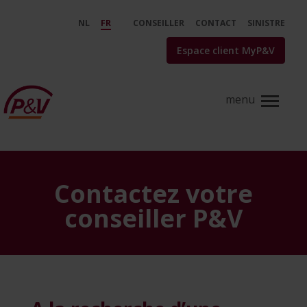
Saut au contenu principal
Clients - My Family - P&amp;V
NL
FR
CONSEILLER
CONTACT
SINISTRE
Espace client MyP&V
Contactez votre
conseiller P&V