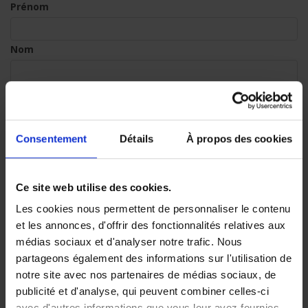
Prénom
:
Nom
0
/ 280
:
Rue
0
/ 280
:
Numéro
0
/ 280
Consentement
Détails
À propos des cookies
:
Numéro de boîte
0
/ 280
Ce site web utilise des cookies.
Les cookies nous permettent de personnaliser le contenu
:
Code postal
0
/ 280
et les annonces, d'offrir des fonctionnalités relatives aux
médias sociaux et d'analyser notre trafic. Nous
partageons également des informations sur l'utilisation de
:
Commune
0
/ 280
notre site avec nos partenaires de médias sociaux, de
publicité et d'analyse, qui peuvent combiner celles-ci
:
Numéro de téléphone
0
/ 280
avec d'autres informations que vous leur avez fournies