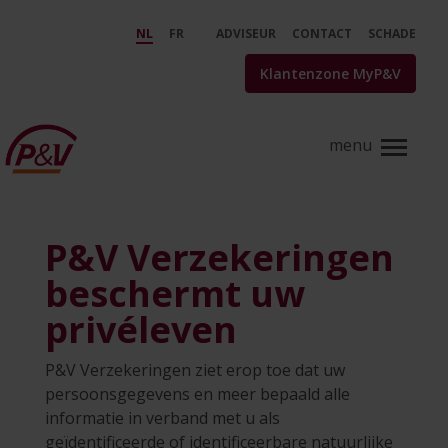
Skip to Main Content
Uw privacy en gegevensbescher
NL
FR
ADVISEUR
CONTACT
SCHADE
Klantenzone MyP&V
P&V Verzekeringen
beschermt uw
privéleven
P&V Verzekeringen ziet erop toe dat uw
persoonsgegevens en meer bepaald alle
informatie in verband met u als
geïdentificeerde of identificeerbare natuurlijke