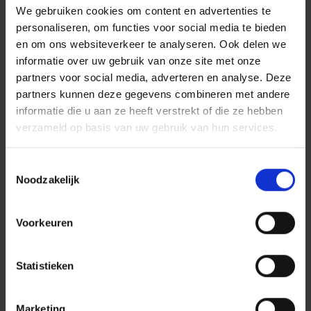
betreffende onjuiste persoonsgegevens te
We gebruiken cookies om content en advertenties te
verkrijgen
personaliseren, om functies voor social media te bieden
Recht op gegevenswissing
en om ons websiteverkeer te analyseren. Ook delen we
informatie over uw gebruik van onze site met onze
Het recht zonder onredelijke vertraging
partners voor social media, adverteren en analyse. Deze
wissing van uw persoonsgegevens te
partners kunnen deze gegevens combineren met andere
verkrijgen
informatie die u aan ze heeft verstrekt of die ze hebben
verzameld op basis van uw gebruik van hun services.
Recht op beperking
verwerking
Toestemmingsselectie
Het recht om beperking van de verwerking te
Noodzakelijk
verkrijgen
Recht op
Voorkeuren
overdraagbaarheid van
gegevens
Statistieken
Het recht om uw persoonsgegevens, in een
gestructureerde, gangbare en machine
Marketing