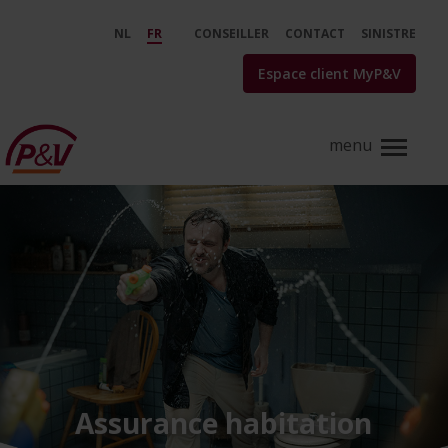
Saut au contenu principal
Assurance incendie | P&amp;V -
NL
FR
CONSEILLER
CONTACT
SINISTRE
Espace client MyP&V
Assurance habitation