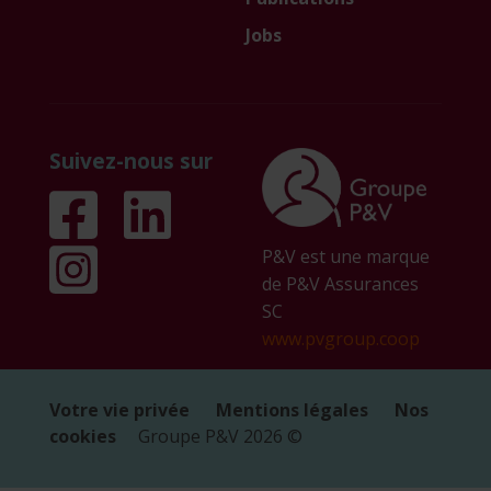
Jobs
Suivez-nous sur
P&V est une marque
de P&V Assurances
SC
www.pvgroup.coop
Votre vie privée
Mentions légales
Nos
cookies
Groupe P&V
2026
©