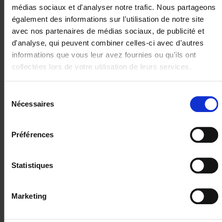
Peut-on céder ses parts C à
médias sociaux et d'analyser notre trafic. Nous partageons
quelqu’un d’autre ?
également des informations sur l'utilisation de notre site
avec nos partenaires de médias sociaux, de publicité et
d'analyse, qui peuvent combiner celles-ci avec d'autres
informations que vous leur avez fournies ou qu'ils ont
Peut-on perdre la qualité de
collectées lors de votre utilisation de leurs services.
coopérateur ?
Sélection
Nécessaires
du
Que se passe-t-il en cas de décès
consentement
du coopérateur ?
Préférences
Statistiques
A qui puis-je m’adresser pour des
questions supplémentaires ?
Marketing