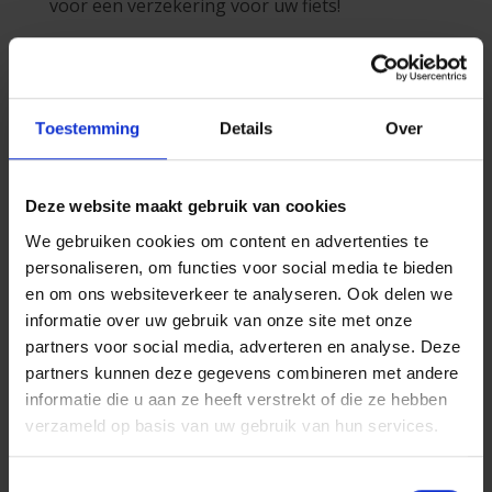
voor een verzekering voor uw fiets!
Wat is de beste
fietsverzekering?
Toestemming
Details
Over
De beste fietsverzekering is deze die de risico’s
dekt waaraan u wordt blootgesteld op basis
van de frequentie waarmee u uw fiets gebruikt
Deze website maakt gebruik van cookies
(dagelijks/occasioneel) en van de plaatsen waar
We gebruiken cookies om content en advertenties te
u fietst (aparte fietspaden, gevaarlijk kruispunt,
personaliseren, om functies voor social media te bieden
wegen in slechte staat…).
en om ons websiteverkeer te analyseren. Ook delen we
Opgelet voor de beperkingen!
informatie over uw gebruik van onze site met onze
partners voor social media, adverteren en analyse. Deze
Voor elke verzekering en waarborg gelden er
partners kunnen deze gegevens combineren met andere
limieten, verplichtingen en beperkingen. Deze
informatie die u aan ze heeft verstrekt of die ze hebben
staan duidelijk vermeld in uw contract. Enkele
verzameld op basis van uw gebruik van hun services.
voorbeelden:
Een
vergoedingsplafond
. Dat wil
Toestemmingsselectie