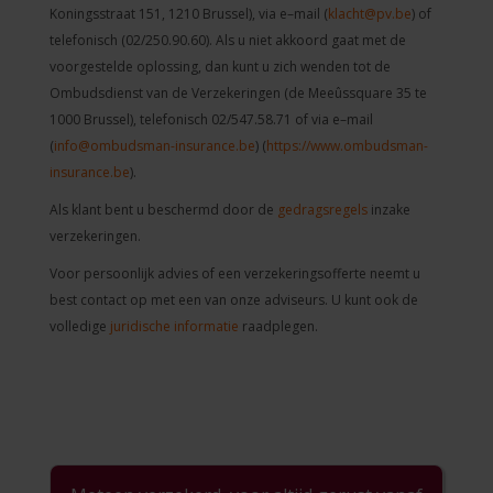
Koningsstraat 151, 1210 Brussel), via e–mail (
klacht@pv.be
) of
telefonisch (02/250.90.60). Als u niet akkoord gaat met de
voorgestelde oplossing, dan kunt u zich wenden tot de
Ombudsdienst van de Verzekeringen (de Meeûssquare 35 te
1000 Brussel), telefonisch 02/547.58.71 of via e–mail
(
info@ombudsman-insurance.be
) (
https://www.ombudsman-
insurance.be
).
Als klant bent u beschermd door de
gedragsregels
inzake
verzekeringen.
Voor persoonlijk advies of een verzekeringsofferte neemt u
best contact op met een van onze adviseurs. U kunt ook de
volledige
juridische informatie
raadplegen.