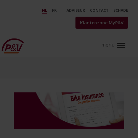
Skip to Main Content
Fietsverzekeringen vergelijken:
NL
FR
ADVISEUR
CONTACT
SCHADE
Klantenzone MyP&V