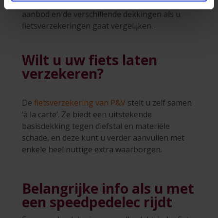
bedoeld om u een beter inzicht te geven in het
aanbod en de verschillende dekkingen als u
fietsverzekeringen gaat vergelijken.
Wilt u uw fiets laten
verzekeren?
De
fietsverzekering van P&V
stelt u zelf samen
‘à la carte’. Ze biedt een uitstekende
basisdekking tegen diefstal en materiële
schade, en deze kunt u verder aanvullen met
enkele heel nuttige extra waarborgen.
Belangrijke info als u met
een speedpedelec rijdt