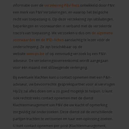
informatie over de
verzekering P&V Fiets
ontwikkeld door P&V,
een merk van P&V Verzekeringen, en waarop het Belgische
recht van toepassing is. Op deze verzekering zijn uitsluitingen,
beperkingen en voorwaarden in verband met de verzekerde
risico’s van toepassing. We verzoeken u dus om
de algemene
voorwaarden
en
de IPID–fiches
aandachtig te lezen vóór de
onderschrijving. Ze zijn beschikbaar op de
website
www.pv.be
of op eenvoudig verzoek bij een P&V-
adviseur. De verzekeringsovereenkomst wordt aangegaan
voor één maand met stilzwijgende verlenging.
Bij eventuele klachten kunt u contact opnemen met een P&V–
adviseur, uw bevoorrechte gesprekspartner voor al uw vragen.
Hij/Zij zal alles doen om u zo goed mogelijk te helpen. U kunt
ook rechtstreeks contact opnemen met de dienst
Klachtenmanagement van P&V die uw klacht of opmerking
zorgvuldig zal onderzoeken. Deze dienst zal de verschillende
partijen trachten te verzoenen en naar een oplossing zoeken.
U kunt contact opnemen per post (Klachtenmanagement,