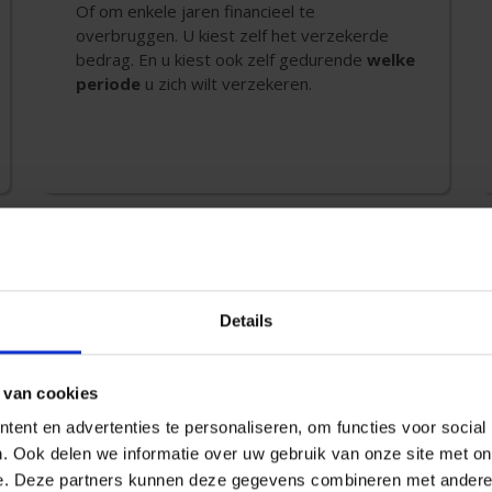
Of om enkele jaren financieel te
overbruggen. U kiest zelf het verzekerde
bedrag. En u kiest ook zelf gedurende
welke
periode
u zich wilt verzekeren.
staanden de beste bescherming biedt?
Uw P&V-adviseur
geef
ntractuele documenten.
Details
 van cookies
erking? Neem dan contac
ent en advertenties te personaliseren, om functies voor social
. Ook delen we informatie over uw gebruik van onze site met on
adviseur.
e. Deze partners kunnen deze gegevens combineren met andere i