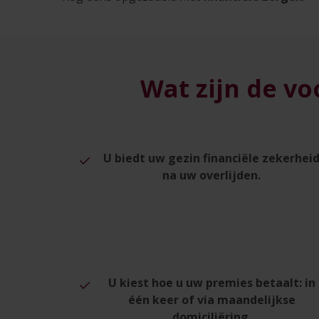
Wat zijn de vo
U biedt uw gezin financiële zekerhei
na uw overlijden.
U kiest hoe u uw premies betaalt: in
één keer of via maandelijkse
domiciliëring.