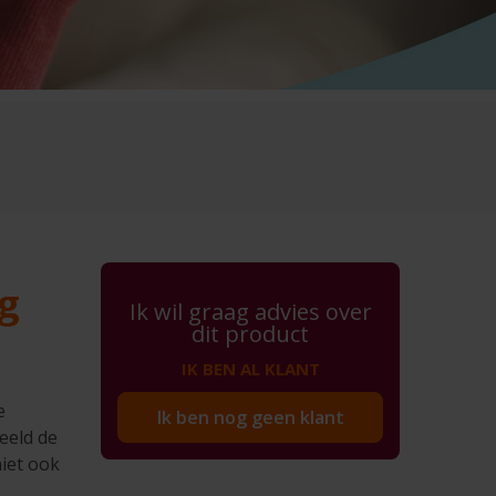
g
Ik wil graag advies over
dit product
IK BEN AL KLANT
e
Ik ben nog geen klant
eeld de
niet ook