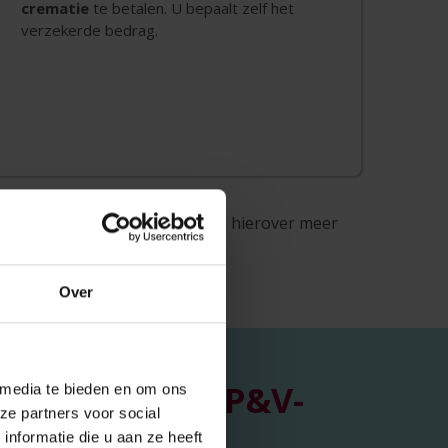
crematie
te betalen. U bepaalt zelf het
verzekerde bedrag.
t u in een persoonlijk gesprek hierover meer
Over
t op met een P&V-
 media te bieden en om ons
ze partners voor social
nformatie die u aan ze heeft