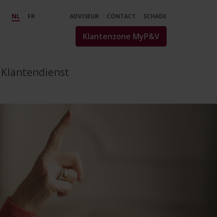
 uw gezin - P&amp;V
NL
FR
ADVISEUR
CONTACT
SCHADE
Klantenzone MyP&V
Klantendienst