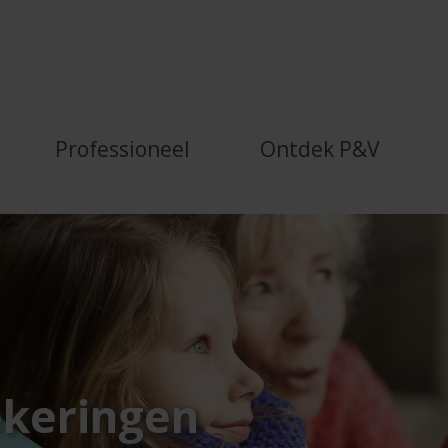
ng van P&amp;V beschermt
Professioneel
Ontdek P&V
ekeringen