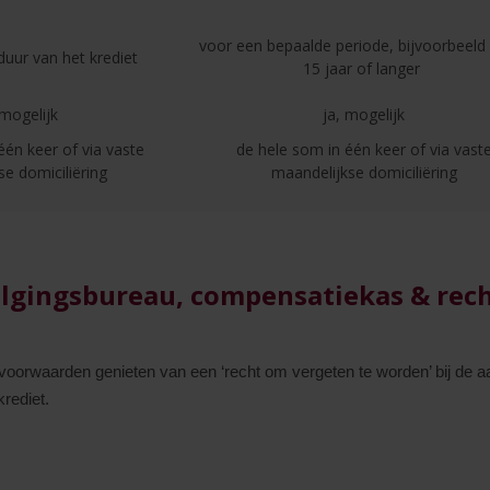
voor een bepaalde periode, bijvoorbeeld 
uur van het krediet
15 jaar of langer
 mogelijk
ja, mogelijk
één keer of via vaste
de hele som in één keer of via vast
se domiciliëring
maandelijkse domiciliëring
olgingsbureau, compensatiekas & re
voorwaarden genieten van een ‘recht om vergeten te worden’ bij de 
rediet.