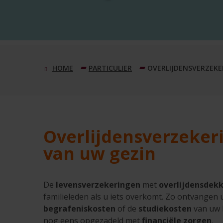
PARTICULIER
OVERLIJDENSVERZEKE
Overlijdensverzeker
van uw gezin
De
levensverzekeringen
met
overlijdensdek
familieleden als u iets overkomt. Zo ontvangen
begrafeniskosten
of de
studiekosten
van uw k
nog eens opgezadeld met
financiële zorgen
.