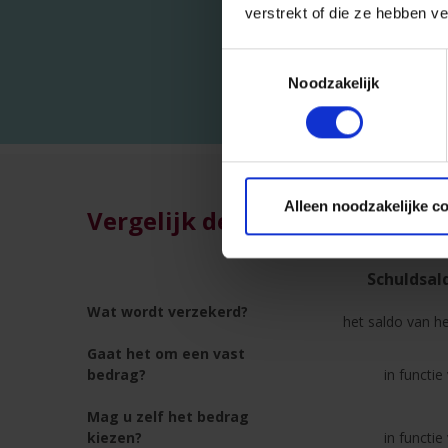
verstrekt of die ze hebben v
Toestemmingsselectie
Noodzakelijk
Alleen noodzakelijke c
Vergelijk de formules
Schuldsal
Wat wordt verzekerd?
het saldo van h
Gaat het om een vast
bedrag?
in functie
Mag u zelf het bedrag
kiezen?
in functie