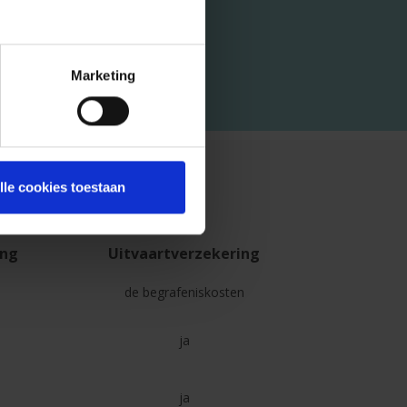
Marketing
lle cookies toestaan
ing
Uitvaartverzekering
de begrafeniskosten
ja
ja