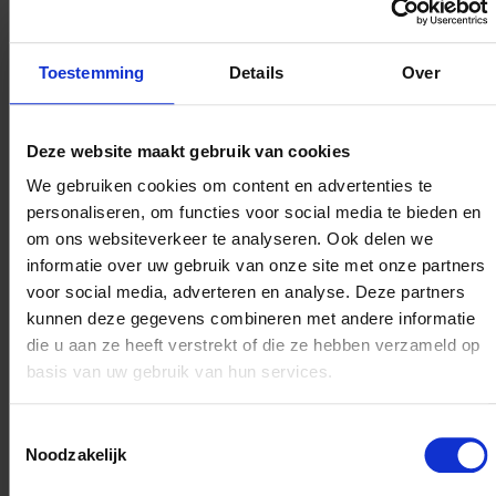
werkvergaderingen met de Interne Dienst voor
Preventie en Bescherming op het Werk en de
werkgever, deelname aan een vergadering van het
Toestemming
Details
Over
CPBW (Comité voor Preventie en Bescherming op
het Werk) of een Basisoverlegcomité (BOC);
uitwerking van een sensibiliseringsprogramma voor
Deze website maakt gebruik van cookies
het personeel;
We gebruiken cookies om content en advertenties te
volledige catalogus van de standaardopleidingen
personaliseren, om functies voor social media te bieden en
en/of een eenmalige opleiding voor een specifiek
om ons websiteverkeer te analyseren. Ook delen we
publiek.
informatie over uw gebruik van onze site met onze partners
voor social media, adverteren en analyse. Deze partners
U kunt
contact opnemen met uw AMI
om de
informaticatool ‘WASP’ aan te vragen. Met deze
kunnen deze gegevens combineren met andere informatie
eenvoudige en gebruiksvriendelijke tool kunt u uw
die u aan ze heeft verstrekt of die ze hebben verzameld op
schadegevallen aangeven en krijgt u risico- en
basis van uw gebruik van hun services.
statistische analyses om arbeidsongevallen beter te
beheren en op te volgen.
Toestemmingsselectie
Noodzakelijk