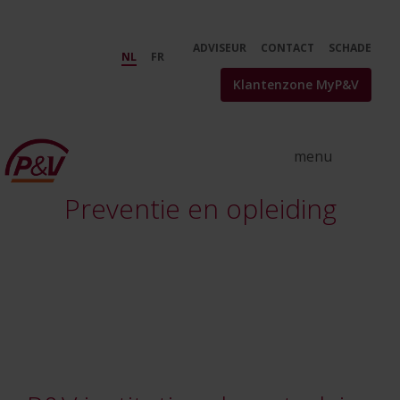
Skip to Main Content
Risicopreventie voor de publieke
ADVISEUR
CONTACT
SCHADE
NL
FR
Klantenzone MyP&V
Preventie en opleiding