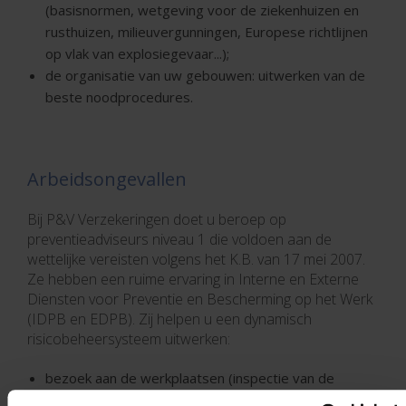
(basisnormen, wetgeving voor de ziekenhuizen en
rusthuizen, milieuvergunningen, Europese richtlijnen
op vlak van explosiegevaar...);
de organisatie van uw gebouwen: uitwerken van de
beste noodprocedures.
Arbeidsongevallen
Bij P&V Verzekeringen doet u beroep op
preventieadviseurs niveau 1 die voldoen aan de
wettelijke vereisten volgens het K.B. van 17 mei 2007.
Ze hebben een ruime ervaring in Interne en Externe
Diensten voor Preventie en Bescherming op het Werk
(IDPB en EDPB). Zij helpen u een dynamisch
risicobeheersysteem uitwerken:
bezoek aan de werkplaatsen (inspectie van de
werkposten, veiligheidsaudit …);