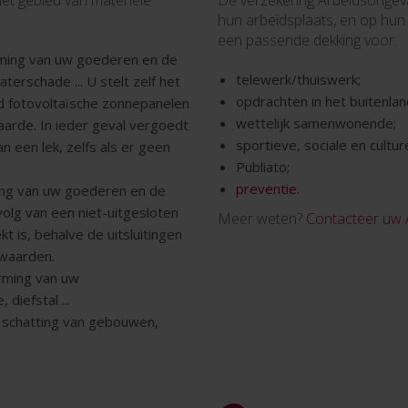
et gebied van materiële
De verzekering Arbeidsongev
hun arbeidsplaats, en op hun
een passende dekking voor:
ming van uw goederen en de
telewerk/thuiswerk;
terschade ... U stelt zelf het
opdrachten in het buitenlan
d fotovoltaïsche zonnepanelen
wettelijk samenwonende;
rde. In ieder geval vergoedt
sportieve, sociale en culture
 een lek, zelfs als er geen
Publiato;
preventie
.
ming van uw goederen en de
olg van een niet-uitgesloten
Meer weten?
Contacteer uw
kt is, behalve de uitsluitingen
rwaarden.
erming van uw
diefstal ...
: schatting van gebouwen,