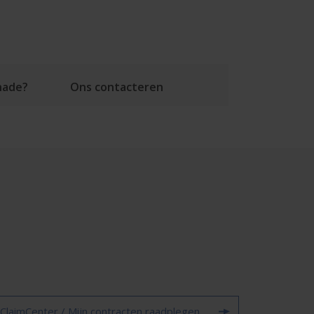
hade?
Ons contacteren
ClaimCenter / Mijn contracten raadplegen