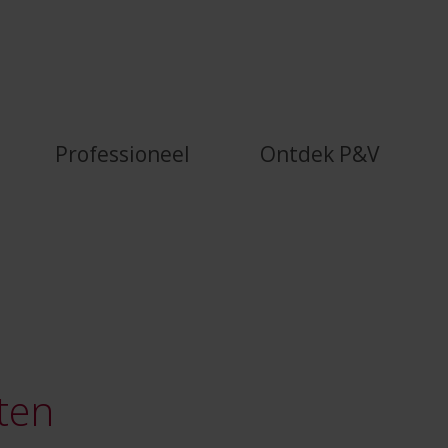
len I P&amp;V Verzekeringen - P&
Professioneel
Ontdek P&V
nten