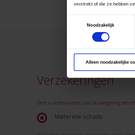
verstrekt of die ze hebben v
Toestemmingsselectie
Noodzakelijk
Alleen noodzakelijke c
Verzekeringen
Bent u onderworpen aan de wetgeving betre
Materiële schade