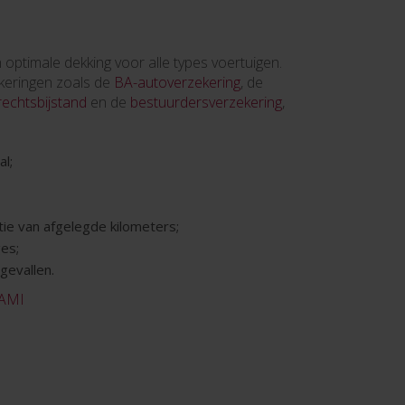
optimale dekking voor alle types voertuigen.
keringen zoals de
BA-autoverzekering
, de
rechtsbijstand
en de
bestuurdersverzekering
,
l;
tie van afgelegde kilometers;
es;
gevallen.
 AMI