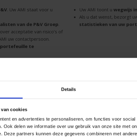
P&V
. Uw AMI staat voor u
Uw AMI toont u
wegwijs i
Als u dat wenst, bezorgt u
alisten van de P&V Groep
.
statistieken van uw port
over acceptatie van risico’s of
 AMI uw contactpersoon.
ortefeuille te
Details
 van cookies
ent en advertenties te personaliseren, om functies voor social
. Ook delen we informatie over uw gebruik van onze site met on
e. Deze partners kunnen deze gegevens combineren met andere i