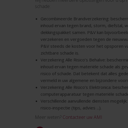
Wij hebben meerdere oplossingen voor u op h
schade:
Gecombineerde Brandverzekering: bescher
inhoud ervan tegen brand, storm, diefstal, wa
dekkingspakket samen. P&V kan bijvoorbeel
verzekeren en vergoeden tegen de nieuwwaa
P&V steeds de kosten voor het opsporen van
zichtbare schade is.
Verzekering Alle Risico’s Behalve: bescher
inhoud ervan tegen materiële schade als gev
risico of schade. Dat betekent dat alles gede
vermeld in uw algemene en bijzondere voo
Verzekering Alle Risico’s Elektronica: besch
computerapparatuur tegen materiële schade, 
Verschillende aanvullende diensten mogelijk
risico-inspectie (tips, advies ...).
Meer weten?
Contacteer uw AMI