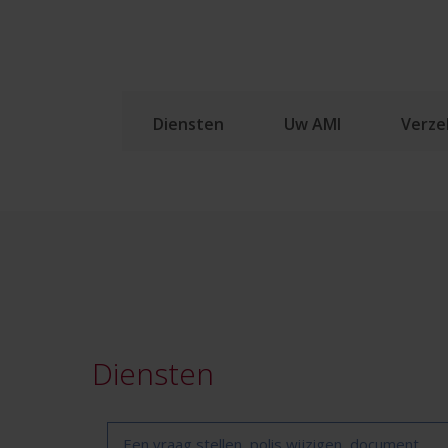
Diensten
Uw AMI
Verze
Diensten
Een vraag stellen, polis wijzigen, document