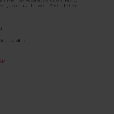
allen van P&V verzekert uw werknemers op
 weg van en naar het werk. P&V biedt steeds
d;
le activiteiten;
 AMI