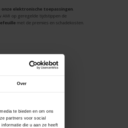
n onze elektronische toepassingen
.
w AMI op geregelde tijdstippen de
efeuille
met de premies en schadekosten.
Over
 media te bieden en om ons
ze partners voor social
nformatie die u aan ze heeft