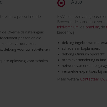
id
Auto
 stellen wij verschillende
P&V biedt een aangepaste en 
Bovenop de standaard verze
mini-omnium
, de
omnium
, de
n de Overheidsinstellingen:
bieden wij:
ofdactiviteit passen en die
dekking ingebouwd materiaa
de zouden veroorzaken.
schade aan koplampen;
s: dekking voor uw activiteiten
dekking Omnium opdracht;
premievermindering in func
uate oplossing voor scholen
netwerk van erkende garag
versnelde expertises bij on
Meer weten?
Contacteer uw