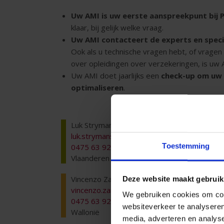
Uw AMI is
uw eerste aanspreekpunt bij 
klaar, bij gelijk welke vraag.
Uw AMI contacteert de experts en speci
Ook als u technische vragen hebt, of vragen 
over opleidingen over verzekeringen, is uw
Uw AMI doet jaarlijks een
check-up om uw p
optimaliseren
.
Luk Strymans
luk.strymans@pvgroup.be
Toestemming
0475 63 92 97
Vlaanderen
Vincenzo Zammuto
Deze website maakt gebruik
vincenzo.zammuto@pvgroup.be
We gebruiken cookies om cont
0475 63 92 87
websiteverkeer te analyseren
Wallonië
media, adverteren en analys