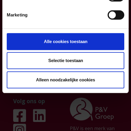
Blog
Contacteer ons
Informatiefiches
Over ons
Marketing
Algemene
Institutionele
voorwaarden
sector
Klachtenmanagemen
Partnership
Alle cookies toestaan
t
Persberichten &
publicaties
Selectie toestaan
Jobs
Alleen noodzakelijke cookies
Volg ons op
P&V is een merk van