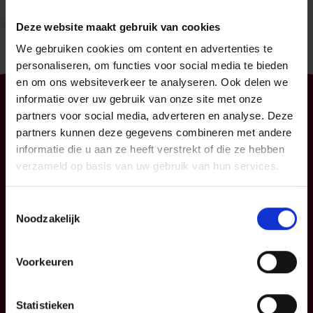
Deze website maakt gebruik van cookies
We gebruiken cookies om content en advertenties te
personaliseren, om functies voor social media te bieden
en om ons websiteverkeer te analyseren. Ook delen we
informatie over uw gebruik van onze site met onze
Particulier
Professioneel
partners voor social media, adverteren en analyse. Deze
partners kunnen deze gegevens combineren met andere
Uw mobiliteit
Uw bedrijf
informatie die u aan ze heeft verstrekt of die ze hebben
Uw woning en
KMO
verzameld op basis van uw gebruik van hun services.
gezin
Verzekeringspacks
Uw sparen en
Toestemmingsselectie
beleggen
Noodzakelijk
FAQ
Voorkeuren
Info
P&V
Statistieken