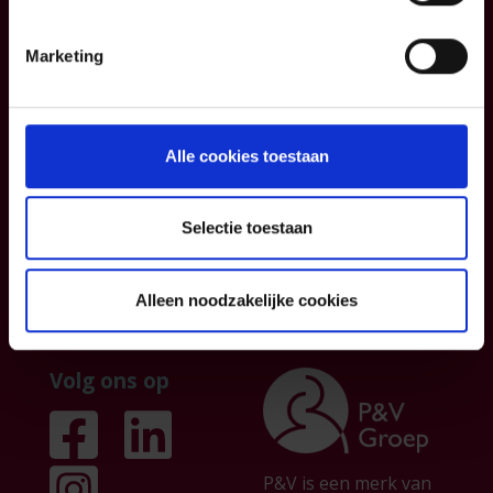
Blog
Contacteer ons
Informatiefiches
Over ons
Marketing
Algemene
Institutionele
voorwaarden
sector
Klachtenmanagemen
Partnership
Alle cookies toestaan
t
Persberichten &
publicaties
Selectie toestaan
Jobs
Alleen noodzakelijke cookies
Volg ons op
P&V is een merk van