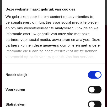
Deze website maakt gebruik van cookies
We gebruiken cookies om content en advertenties te
personaliseren, om functies voor social media te bieden
en om ons websiteverkeer te analyseren. Ook delen we
informatie over uw gebruik van onze site met onze
Particulier
Professioneel
partners voor social media, adverteren en analyse. Deze
partners kunnen deze gegevens combineren met andere
Uw mobiliteit
Uw bedrijf
informatie die u aan ze heeft verstrekt of die ze hebben
Uw woning en
KMO
verzameld op basis van uw gebruik van hun services.
gezin
Verzekeringspacks
Uw sparen en
Toestemmingsselectie
beleggen
Noodzakelijk
FAQ
Voorkeuren
Info
P&V
Statistieken