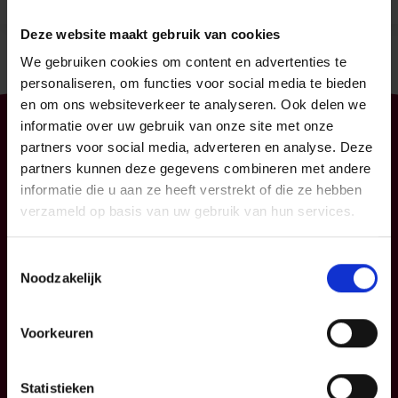
Deze website maakt gebruik van cookies
We gebruiken cookies om content en advertenties te
personaliseren, om functies voor social media te bieden
en om ons websiteverkeer te analyseren. Ook delen we
informatie over uw gebruik van onze site met onze
Particulier
Professioneel
partners voor social media, adverteren en analyse. Deze
partners kunnen deze gegevens combineren met andere
Uw mobiliteit
Uw bedrijf
informatie die u aan ze heeft verstrekt of die ze hebben
Uw woning en
KMO
verzameld op basis van uw gebruik van hun services.
gezin
Verzekeringspacks
Uw sparen en
Toestemmingsselectie
beleggen
Noodzakelijk
FAQ
Voorkeuren
Info
P&V
Statistieken