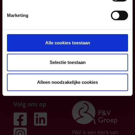
Blog
Contacteer ons
Informatiefiches
Over ons
Marketing
Algemene
Institutionele
voorwaarden
sector
Klachtenmanagemen
Partnership
Alle cookies toestaan
t
Persberichten &
publicaties
Selectie toestaan
Jobs
Alleen noodzakelijke cookies
Volg ons op
P&V is een merk van