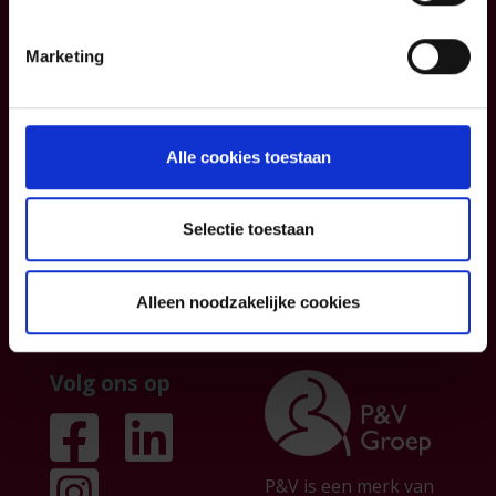
Blog
Contacteer ons
Informatiefiches
Over ons
Marketing
Algemene
Institutionele
voorwaarden
sector
Klachtenmanagemen
Partnership
Alle cookies toestaan
t
Persberichten &
publicaties
Selectie toestaan
Jobs
Alleen noodzakelijke cookies
Volg ons op
P&V is een merk van