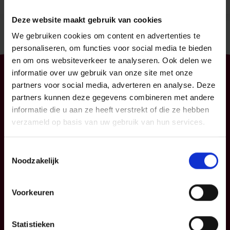
Deze website maakt gebruik van cookies
We gebruiken cookies om content en advertenties te
personaliseren, om functies voor social media te bieden
en om ons websiteverkeer te analyseren. Ook delen we
informatie over uw gebruik van onze site met onze
Particulier
Professioneel
partners voor social media, adverteren en analyse. Deze
partners kunnen deze gegevens combineren met andere
Uw mobiliteit
Uw bedrijf
informatie die u aan ze heeft verstrekt of die ze hebben
Uw woning en
KMO
verzameld op basis van uw gebruik van hun services.
gezin
Verzekeringspacks
Uw sparen en
Toestemmingsselectie
beleggen
Noodzakelijk
FAQ
Voorkeuren
Info
P&V
Statistieken