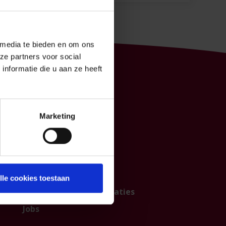
 media te bieden en om ons
ze partners voor social
nformatie die u aan ze heeft
P&V
Marketing
Contacteer ons
Over ons
Institutionele sector
Partnership
lle cookies toestaan
Persberichten & publicaties
Jobs