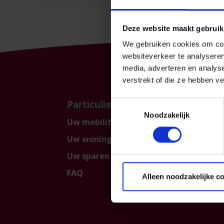
Deze website maakt gebruik
We gebruiken cookies om cont
websiteverkeer te analyseren
media, adverteren en analys
verstrekt of die ze hebben v
Particulier
Prof
Toestemmingsselectie
Noodzakelijk
Uw mobiliteit
Uw be
Uw woning en gezin
KMO 
Uw sparen en beleggen
FAQ
Alleen noodzakelijke c