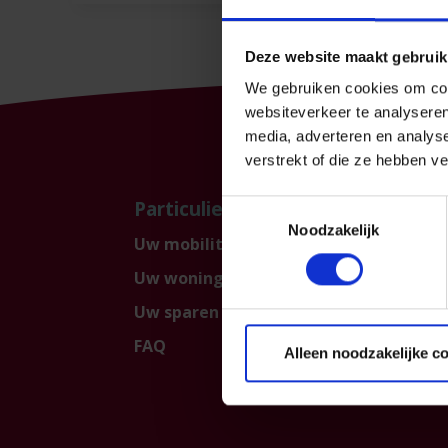
Deze website maakt gebruik
We gebruiken cookies om cont
websiteverkeer te analyseren
media, adverteren en analys
verstrekt of die ze hebben v
Particulier
Prof
Toestemmingsselectie
Noodzakelijk
Uw mobiliteit
Uw be
Uw woning en gezin
KMO 
Uw sparen en beleggen
FAQ
Alleen noodzakelijke c