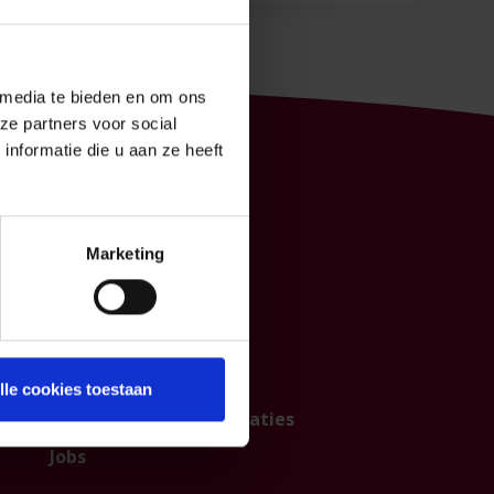
 media te bieden en om ons
ze partners voor social
nformatie die u aan ze heeft
P&V
Marketing
Contacteer ons
Over ons
Institutionele sector
Partnership
lle cookies toestaan
Persberichten & publicaties
Jobs