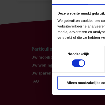
Deze website maakt gebruik
We gebruiken cookies om cont
websiteverkeer te analyseren
media, adverteren en analys
verstrekt of die ze hebben v
Particulier
Prof
Toestemmingsselectie
Noodzakelijk
Uw mobiliteit
Uw be
Uw woning en gezin
KMO 
Uw sparen en beleggen
FAQ
Alleen noodzakelijke c