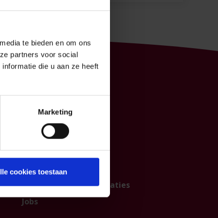
 media te bieden en om ons
ze partners voor social
nformatie die u aan ze heeft
P&V
Marketing
Contacteer ons
Over ons
Institutionele sector
Partnership
lle cookies toestaan
Persberichten & publicaties
Jobs