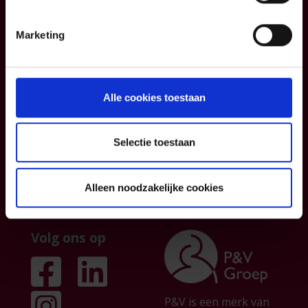
Blog
Contacteer ons
Informatiefiches
Over ons
Marketing
Algemene
Institutionele
voorwaarden
sector
Klachtenmanagemen
Partnership
Alle cookies toestaan
t
Persberichten &
publicaties
Selectie toestaan
Jobs
Alleen noodzakelijke cookies
Volg ons op
P&V is een merk van