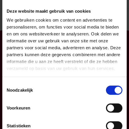
Deze website maakt gebruik van cookies
We gebruiken cookies om content en advertenties te
personaliseren, om functies voor social media te bieden
en om ons websiteverkeer te analyseren. Ook delen we
informatie over uw gebruik van onze site met onze
Particulier
Professioneel
partners voor social media, adverteren en analyse. Deze
partners kunnen deze gegevens combineren met andere
Uw mobiliteit
Uw bedrijf
informatie die u aan ze heeft verstrekt of die ze hebben
Uw woning en
KMO
verzameld op basis van uw gebruik van hun services.
gezin
Verzekeringspacks
Uw sparen en
Toestemmingsselectie
beleggen
Noodzakelijk
FAQ
Voorkeuren
Info
P&V
Statistieken