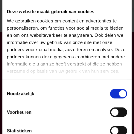
Deze website maakt gebruik van cookies
We gebruiken cookies om content en advertenties te
personaliseren, om functies voor social media te bieden
en om ons websiteverkeer te analyseren. Ook delen we
informatie over uw gebruik van onze site met onze
Particulier
Professioneel
partners voor social media, adverteren en analyse. Deze
partners kunnen deze gegevens combineren met andere
Uw mobiliteit
Uw bedrijf
informatie die u aan ze heeft verstrekt of die ze hebben
Uw woning en
KMO
verzameld op basis van uw gebruik van hun services.
gezin
Verzekeringspacks
Uw sparen en
Toestemmingsselectie
beleggen
Noodzakelijk
FAQ
Voorkeuren
Info
P&V
Statistieken