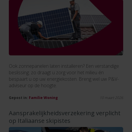
Ook zonnepanelen laten installeren? Een verstandige
beslissing: zo draagt u zorg voor het milieu én
bespaart u op uw energiekosten. Breng wel uw P&V-
adviseur op de hoogte.
Gepost in:
Familie
Woning
10 maart 2026
Aansprakelijkheidsverzekering verplicht
op Italiaanse skipistes