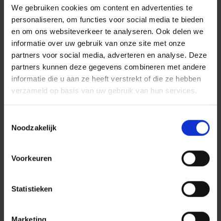
We gebruiken cookies om content en advertenties te
personaliseren, om functies voor social media te bieden
en om ons websiteverkeer te analyseren. Ook delen we
informatie over uw gebruik van onze site met onze
partners voor social media, adverteren en analyse. Deze
partners kunnen deze gegevens combineren met andere
informatie die u aan ze heeft verstrekt of die ze hebben
verzameld op basis van uw gebruik van hun services.
Een ongeluk tijdens uw barbecue: wie is
verantwoordelijk voor de schade? En bent u verzekerd
Toestemmingsselectie
als iemand zich verbrandt? Ontdek onze tips voor een
Noodzakelijk
veilige barbecue.
Gepost in:
Vakantie
Van dag tot dag
Preventie
Familie
Voorkeuren
Woning
18 mei 2026
Statistieken
Diefstal met geweld op straat: wat dekt
uw verzekering?
Marketing