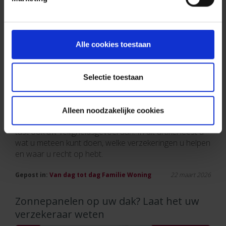
Alle cookies toestaan
Selectie toestaan
Alleen noodzakelijke cookies
Een straatroof met geweld komt altijd onverwacht en
tast ook uw veiligheidsgevoel aan. In dit artikel leest u
wat u meteen kunt doen, welke verzekeringen u helpen
en waar u recht op hebt.
Gepost in:
Van dag tot dag
Familie
Woning
22 maart 2026
Zonnepanelen op uw dak? Laat het uw
verzekeraar weten