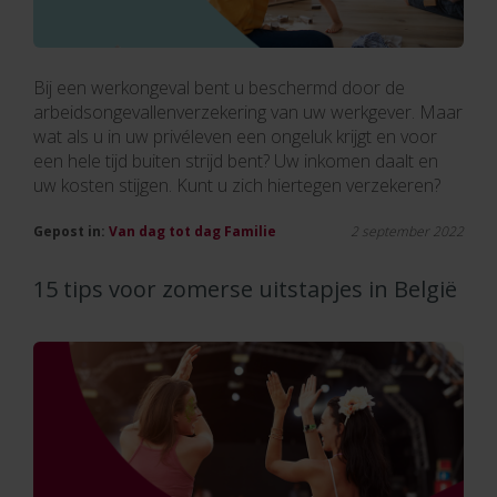
Bij een werkongeval bent u beschermd door de
arbeidsongevallenverzekering van uw werkgever. Maar
wat als u in uw privéleven een ongeluk krijgt en voor
een hele tijd buiten strijd bent? Uw inkomen daalt en
uw kosten stijgen. Kunt u zich hiertegen verzekeren?
Gepost in:
Van dag tot dag
Familie
2 september 2022
15 tips voor zomerse uitstapjes in België