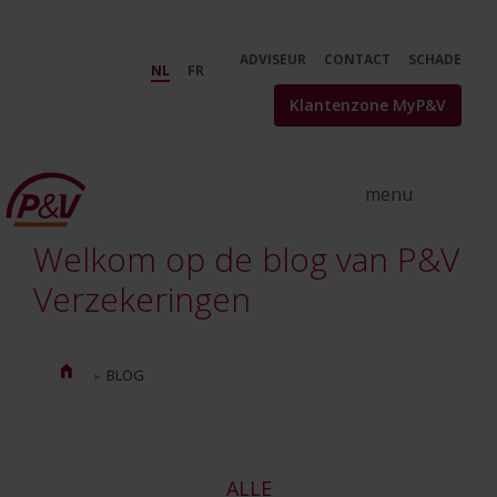
Skip to Main Content
Verzekeringstips en nieuws | De
ADVISEUR
CONTACT
SCHADE
NL
FR
Klantenzone MyP&V
Welkom op de blog van P&V
Verzekeringen
BLOG
ALLE