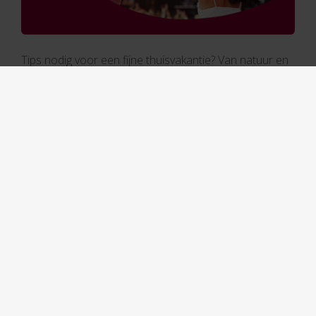
Tips nodig voor een fijne thuisvakantie? Van natuur en
cultuur tot muziekfestivals: ontdek 15 activiteiten die
uw staycation helemaal compleet maken!
Gepost in:
Vakantie
Van dag tot dag
Familie
26 juli 2022
Hoe helpt u uw kind en uzelf door de
examens?