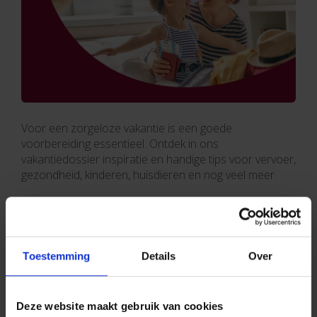
Voor een zorgeloze vakantie is een goede
voorbereiding essentieel. Ontdek in ons
vakantiedossier inspiratie en handige tips voor vervoer,
gezondheid, kinderen, huisdieren en nog veel meer.
Gepost in:
Vakantie
Van dag tot dag
Preventie
Familie
10 juni 2026
Toestemming
Details
Over
Wat als er een ongelukje gebeurt bij het
barbecueën?
Deze website maakt gebruik van cookies