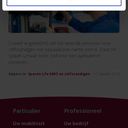
U weet ongetwijfeld dat het wettelijk pensioen voor
zelfstandigen niet bepaald een riante som is. Daarom
spaart u maar beter zelf voor een aanvullend
pensioen.
Gepost in:
Sparen
Life
KMO en zelfstandigen
17 oktober 2015
Particulier
Professioneel
Uw mobiliteit
Uw bedrijf