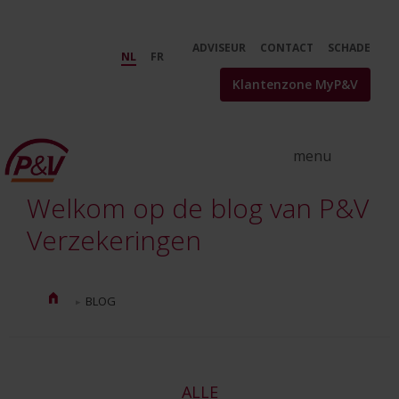
Skip to Main Content
Verzekeringstips en nieuws | De
ADVISEUR
CONTACT
SCHADE
NL
FR
Klantenzone MyP&V
Welkom op de blog van P&V
Verzekeringen
BLOG
ALLE