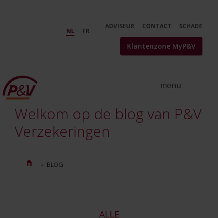
Skip to Main Content
Verzekeringstips en nieuws | De
ADVISEUR
CONTACT
SCHADE
NL
FR
Klantenzone MyP&V
Welkom op de blog van P&V
Verzekeringen
BLOG
ALLE