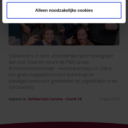
Alleen noodzakelijke cookies
Solidariteit is in deze uitzonderlijke tijden belangrijker
dan ooit. Daarom steunt de P&V Groep
#OnzeGemeenteHelpt - www.impactdays.co. Dat is
een gratis hulpplatform voor burenhulp en
vrijwilligerswerk voor gemeenten en organisaties in de
coronacrisis.
Gepost in:
Solidariteit
Corona - Covid-19
23 april 2020