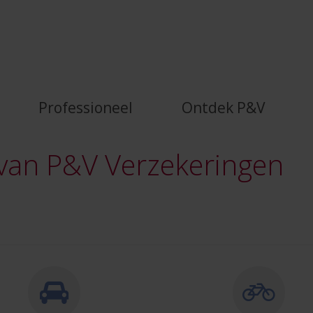
 blog van P&amp;V - P&amp;V
Professioneel
Ontdek P&V
van P&V Verzekeringen