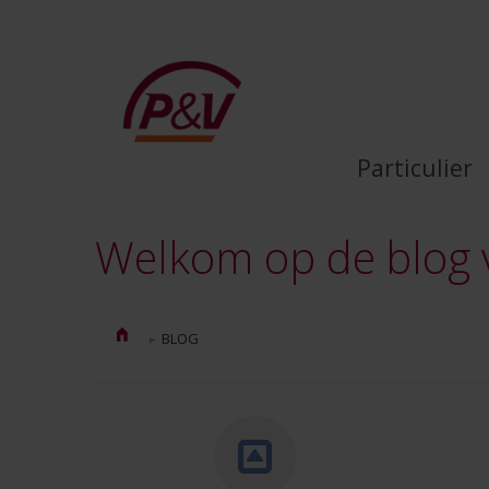
Verzekeringstips en nieuws | De
Skip to Main Content
Particulier
Welkom op de blog 
BLOG