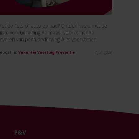
et de fiets of auto op pad? Ontdek hoe u met de
uiste voorbereiding de meest voorkomende
evallen van pech onderweg kunt voorkomen.
epost in:
Vakantie
Voertuig
Preventie
7 juli 2026
P&V