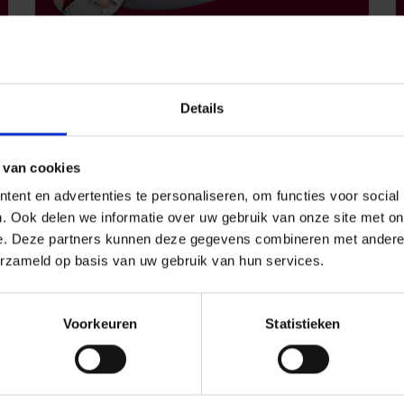
Voorbereiding, veiligheid en praktische tips om de
D
ruimte in uw auto te optimaliseren voor uw vertrek.
k
Wilt u veilig en comfortabel reizen, denk dan goed na
t
Details
over de manier waarop u uw auto laadt. Hier volgen
b
g
enkele tips om uw bagageruimte optimaal te
gebruiken.
 van cookies
G
ent en advertenties te personaliseren, om functies voor social
Gepost in:
Vakantie
Voertuig
27 juli 2026
26
. Ook delen we informatie over uw gebruik van onze site met on
e. Deze partners kunnen deze gegevens combineren met andere i
Nieuwe regels voor de technische
erzameld op basis van uw gebruik van hun services.
keuring vanaf 1 september 2026
Voorkeuren
Statistieken