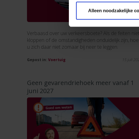
Alleen noodzakelijke c
Verbaasd over uw verkeersboete? Als de feiten nie
kloppen of de omstandigheden onduidelijk zijn, hoe
u zich daar niet zomaar bij neer te leggen.
Gepost in:
Voertuig
15 juli 20
Geen gevarendriehoek meer vanaf 1
juni 2027