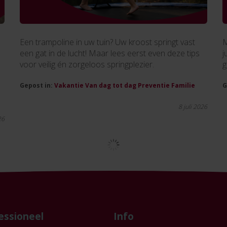
Een trampoline in uw tuin? Uw kroost springt vast
M
een gat in de lucht! Maar lees eerst even deze tips
j
voor veilig én zorgeloos springplezier.
g
Gepost in:
Vakantie
Van dag tot dag
Preventie
Familie
G
8 juli 2026
26
essioneel
Info