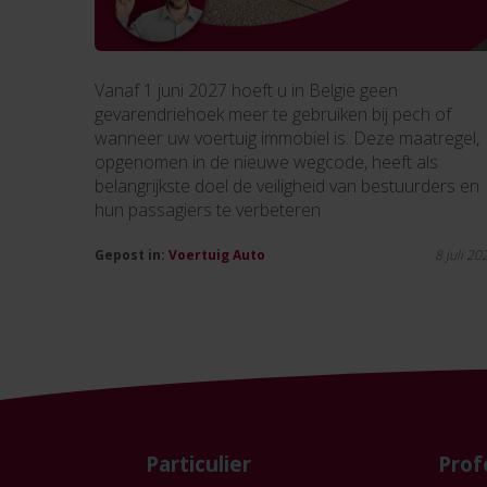
Vanaf 1 juni 2027 hoeft u in België geen
gevarendriehoek meer te gebruiken bij pech of
wanneer uw voertuig immobiel is. Deze maatregel,
opgenomen in de nieuwe wegcode, heeft als
belangrijkste doel de veiligheid van bestuurders en
hun passagiers te verbeteren
Gepost in:
Voertuig
Auto
8 juli 20
Particulier
Prof