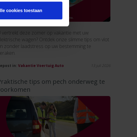
lle cookies toestaan
 vertrekt deze zomer op vakantie met uw
lektrische wagen? Ontdek onze slimme tips om vlot
n zonder laadstress op uw bestemming te
eraken.
epost in:
Vakantie
Voertuig
Auto
13 juli 2026
Praktische tips om pech onderweg te
voorkomen