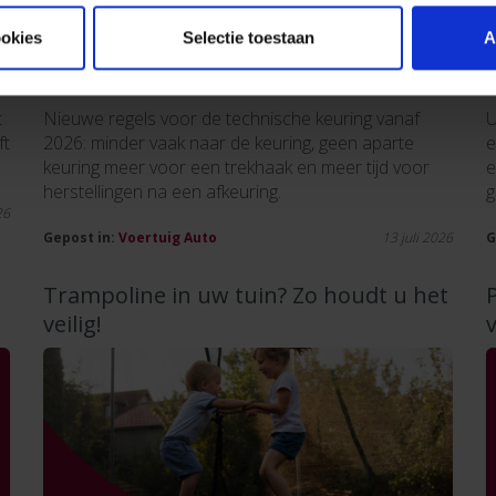
ookies
Selectie toestaan
A
t
Nieuwe regels voor de technische keuring vanaf
U
ft
2026: minder vaak naar de keuring, geen aparte
e
keuring meer voor een trekhaak en meer tijd voor
e
herstellingen na een afkeuring.
g
26
Gepost in:
Voertuig
Auto
13 juli 2026
G
Trampoline in uw tuin? Zo houdt u het
veilig!