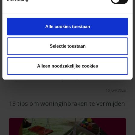
Alle cookies toestaan
Voor een zorgeloze vakantie is een goede
Selectie toestaan
voorbereiding essentieel. Ontdek in ons
vakantiedossier inspiratie en handige tips voor vervoer,
gezondheid, kinderen, huisdieren en nog veel meer.
Alleen noodzakelijke cookies
Gepost in:
Vakantie
Van dag tot dag
Preventie
Familie
10 juni 2026
13 tips om woninginbraken te vermijden