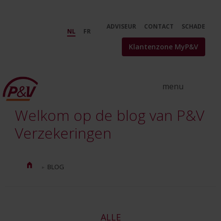
Skip to Main Content
Verzekeringstips en nieuws | De
ADVISEUR
CONTACT
SCHADE
NL
FR
Klantenzone MyP&V
Welkom op de blog van P&V
Verzekeringen
BLOG
ALLE