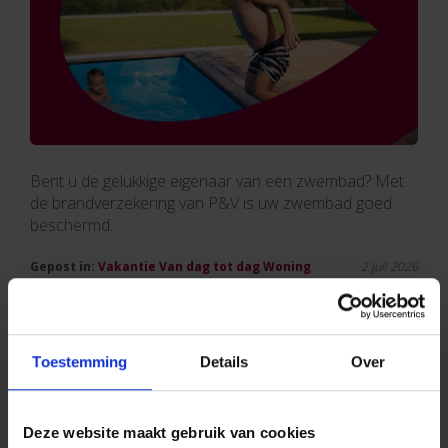
Bent u de gelukkige eigenaar van een zwembad? Met
de brandverzekering van P&V is uw zwembad goed
beschermd.
Gepost in:
Vakantie
Van dag tot dag
Woning
2 juli 2026
Vochtproblemen in huis: waar komen ze
vandaan?
Toestemming
Details
Over
Deze website maakt gebruik van cookies