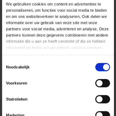
We gebruiken cookies om content en advertenties te
personaliseren, om functies voor social media te bieden
en om ons websiteverkeer te analyseren. Ook delen we
informatie over uw gebruik van onze site met onze
partners voor social media, adverteren en analyse. Deze
partners kunnen deze gegevens combineren met andere
Vochtproblemen in huis ontstaan vaak door
informatie die u aan ze heeft verstrekt of die ze hebben
condensatie, opstijgend vocht, infiltratie van
verzameld op basis van uw gebruik van hun services.
regenwater of een lek. Aan de hand van enkele
eenvoudige controles kunt u de oorzaak sneller
herkennen.
Toestemmingsselectie
Noodzakelijk
Gepost in:
Van dag tot dag
Preventie
Woning
1 juli 2026
Zorgeloos op vakantie: de beste tips
Voorkeuren
Statistieken
Marketing