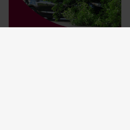
Een familiale verzekering is ook heel nuttig als u geen
kinderen of dieren hebt. Ontdek hier tien voorbeelden
uit het dagelijkse leven.
Gepost in:
Van dag tot dag
Familie
31 maart 2025
Doe nu een gratis check-up van uw
verzekeringen